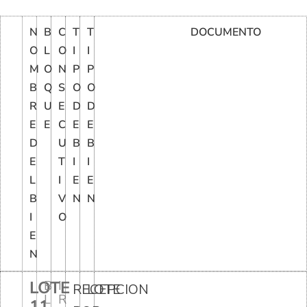
N
B
C
T
T
DOCUMENTO
O
L
O
I
I
M
O
N
P
P
B
Q
S
O
O
R
U
E
D
D
E
E
C
E
E
D
U
B
B
E
T
I
I
L
I
E
E
B
V
N
N
I
O
E
N
LOTE
B
I
RECEPCION
LOTE
L
R
11