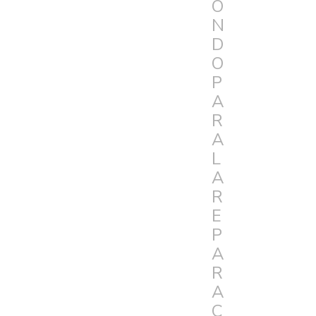
O
N
D
O
P
A
R
A
L
A
R
E
P
A
R
A
C