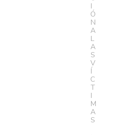
I
Ó
N
A
L
A
S
V
Í
C
T
I
M
A
S