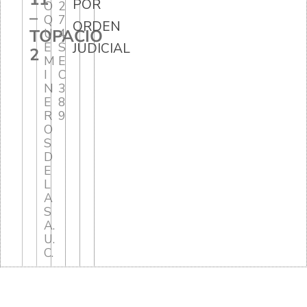
POR
O
2
–
Q
7
ORDEN
TOPACIO
U
4
E
S
JUDICIAL
2
M
E
I
C
N
3
E
8
R
9
O
S
D
E
L
A
S
A.
U.
C.