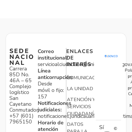
SEDE
Correo
ENLACES
NACIO
institucional:
DE
NAL
servicioalciudadano@unidadvictimas.gov.
INTERÉS
Carrera
Pol
Línea
85D No.
pr
anticorrupción:
COMUNICACIONES
46A – 65
Desde
Complejo
pr
LA UNIDAD
móvil o fijo:
logístico
C
157
San
ATENCIÓN Y
Notificaciones
Cayetano
M
SERVICIOS
judiciales:
Conmutador:
CIUDADANÍA
+57 (601)
notificaciones.juridicauariv@unidadvictim
7965150
Horario de
DATOS
Sí
atención
©
PARA LA