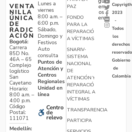
gu
Lunes a
Copyrigth
VENTA
en
PAZ
viernes
NILLA
os
2023
8:00 a.m. –
ÚNICA
FONDO
en:
-
6:00 p.m.
DE
PARA LA
Todos
RADIC
Sábado,
REPARACIÓN
ACIÓN
Domingo y
los
A VÍCTIMAS
Bogotá:
Festivos
derechos
Carrera
Auto
SNARIV-
reservado
85D No.
consulta
SISTEMA
46A – 65
Gobierno
Puntos de
NACIONAL
Complejo
Atención y
de
logístico
DE
Centros
Colombia
San
ATENCIÓN Y
Regionales
Cayetano
REPARACIÓN
Unidad en
Horario:
INTEGRAL A
línea
8:00 a.m. –
VÍCTIMAS
4:00 p.m.
Código
Centro
TRANSPARENCIA
Postal:
de
relevo
111071
PARTICIPA
Medellín:
SERVICIOS