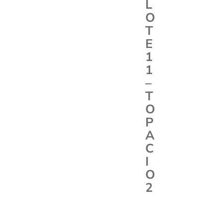
L
O
T
E
1
1
–
T
O
P
A
C
I
O
2