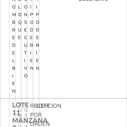
O
L
O
I
I
M
O
N
P
P
B
Q
S
O
O
R
U
E
D
D
E
E
C
E
E
D
U
B
B
E
T
I
I
L
I
E
E
B
V
N
N
I
O
E
N
LOTE
S
I
RECEPCION
LOTE
U
U
11
POR
B
3
MANZANA
V
7
ORDEN