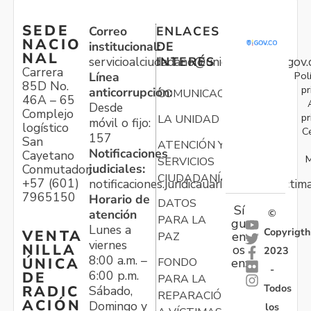
SEDE
Correo
ENLACES
NACIO
institucional:
DE
NAL
servicioalciudadano@unidadvictimas.gov.
INTERÉS
Carrera
Pol
Línea
85D No.
pr
anticorrupción:
COMUNICACIONES
46A – 65
Desde
Complejo
pr
LA UNIDAD
móvil o fijo:
logístico
C
157
San
ATENCIÓN Y
Notificaciones
Cayetano
M
SERVICIOS
judiciales:
Conmutador:
CIUDADANÍA
+57 (601)
notificaciones.juridicauariv@unidadvictim
7965150
Horario de
DATOS
Sí
atención
©
PARA LA
gu
Lunes a
Copyrigth
VENTA
en
PAZ
viernes
NILLA
os
2023
8:00 a.m. –
ÚNICA
FONDO
en:
-
6:00 p.m.
DE
PARA LA
Todos
RADIC
Sábado,
REPARACIÓN
ACIÓN
Domingo y
los