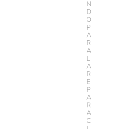
N
D
O
P
A
R
A
L
A
R
E
P
A
R
A
C
I