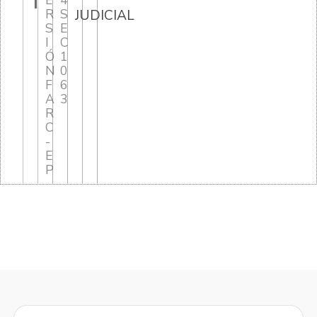
T
E
4
R
S
JUDICIAL
S
E
I
C
Ó
1
N
0
F
6
A
3
R
C
-
E
P