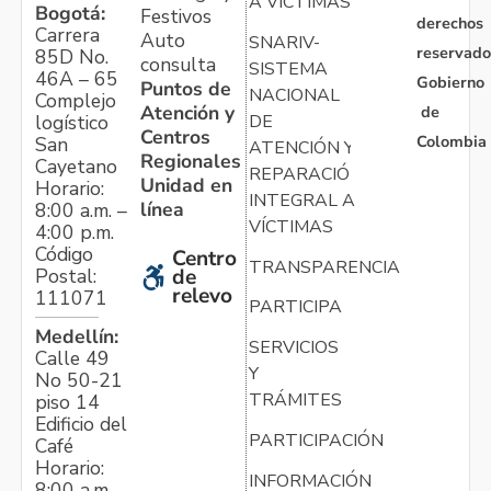
A VÍCTIMAS
Bogotá:
Festivos
derechos
Carrera
Auto
SNARIV-
reservado
85D No.
consulta
SISTEMA
46A – 65
Gobierno
Puntos de
NACIONAL
Complejo
Atención y
de
logístico
DE
Centros
Colombia
San
ATENCIÓN Y
Regionales
Cayetano
REPARACIÓN
Unidad en
Horario:
INTEGRAL A
línea
8:00 a.m. –
VÍCTIMAS
4:00 p.m.
Código
Centro
TRANSPARENCIA
Postal:
de
relevo
111071
PARTICIPA
Medellín:
SERVICIOS
Calle 49
Y
No 50-21
TRÁMITES
piso 14
Edificio del
PARTICIPACIÓN
Café
Horario:
INFORMACIÓN
8:00 a.m. –