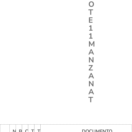
O
T
E
1
1
M
A
N
Z
A
N
A
T
N
B
C
T
T
DOCUMENTO