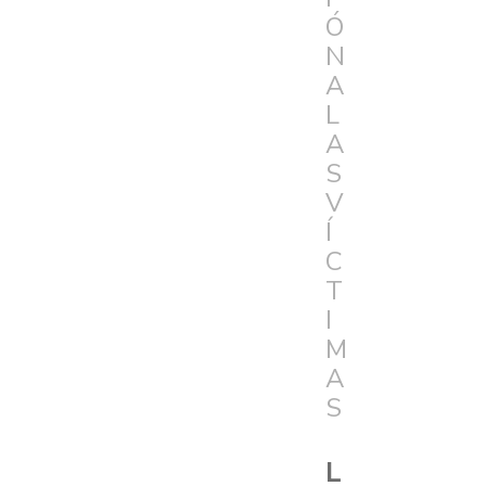
Ó
N
A
L
A
S
V
Í
C
T
I
M
A
S
L