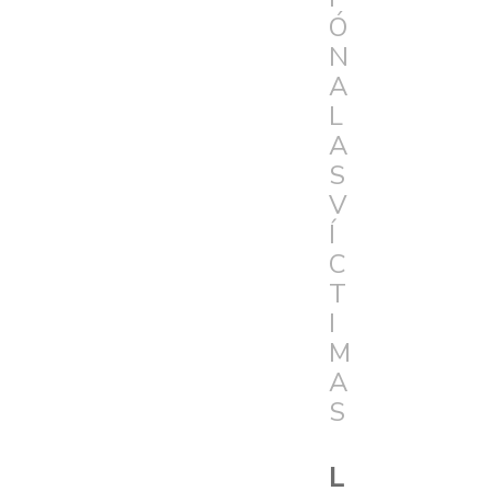
Ó
N
A
L
A
S
V
Í
C
T
I
M
A
S
L