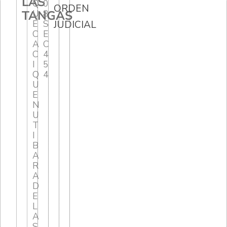
LAS
Q
0
ORDEN
TANGAS
U
8
E
S
JUDICIAL
C
E
A
C
C
4
I
5
Q
4
U
E
N
U
T
I
B
A
R
A
D
E
L
A
S