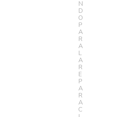
N
D
O
P
A
R
A
L
A
R
E
P
A
R
A
C
I