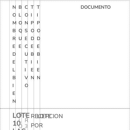
N
B
C
T
T
DOCUMENTO
O
L
O
I
I
M
O
N
P
P
B
Q
S
O
O
R
U
E
D
D
E
E
C
E
E
D
U
B
B
E
T
I
I
L
I
E
E
B
V
N
N
I
O
E
N
LOTE
B
I
RECEPCION
LOTE
L
R
10
POR
O
3