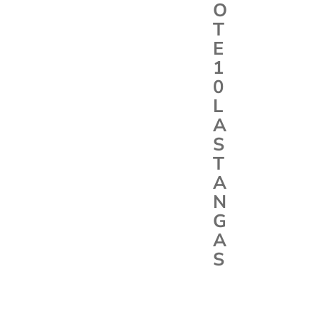
O
T
E
1
0
L
A
S
T
A
N
G
A
S