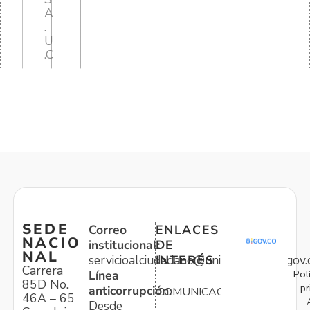
A
.
U
.C
SEDE
Correo
ENLACES
NACIO
institucional:
DE
NAL
servicioalciudadano@unidadvictimas.gov.
INTERÉS
Carrera
Pol
Línea
85D No.
pr
anticorrupción:
COMUNICACIONES
46A – 65
Desde