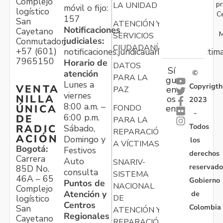
Complejo
pr
LA UNIDAD
móvil o fijo:
logístico
C
157
San
ATENCIÓN Y
Notificaciones
Cayetano
M
SERVICIOS
judiciales:
Conmutador:
CIUDADANÍA
+57 (601)
notificaciones.juridicauariv@unidadvictim
7965150
Horario de
DATOS
Sí
atención
©
PARA LA
gu
Lunes a
Copyrigth
VENTA
en
PAZ
viernes
NILLA
os
2023
8:00 a.m. –
ÚNICA
FONDO
en:
-
6:00 p.m.
DE
PARA LA
Todos
RADIC
Sábado,
REPARACIÓN
ACIÓN
Domingo y
los
A VÍCTIMAS
Bogotá:
Festivos
derechos
Carrera
Auto
SNARIV-
reservado
85D No.
consulta
SISTEMA
46A – 65
Gobierno
Puntos de
NACIONAL
Complejo
Atención y
de
logístico
DE
Centros
Colombia
San
ATENCIÓN Y
Regionales
Cayetano
REPARACIÓN