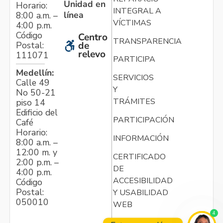
Unidad en
Horario:
INTEGRAL A
línea
8:00 a.m. –
VÍCTIMAS
4:00 p.m.
Código
Centro
TRANSPARENCIA
Postal:
de
relevo
111071
PARTICIPA
Medellín:
SERVICIOS
Calle 49
Y
No 50-21
TRÁMITES
piso 14
Edificio del
PARTICIPACIÓN
Café
Horario:
INFORMACIÓN
8:00 a.m. –
12:00 m. y
CERTIFICADO
2:00 p.m. –
DE
4:00 p.m.
ACCESIBILIDAD
Código
Postal:
Y USABILIDAD
050010
WEB
4