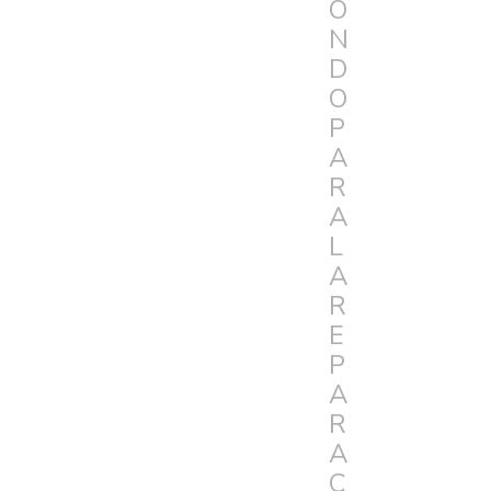
O
N
D
O
P
A
R
A
L
A
R
E
P
A
R
A
C