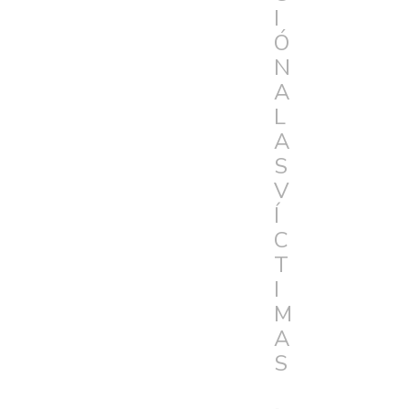
I
Ó
N
A
L
A
S
V
Í
C
T
I
M
A
S