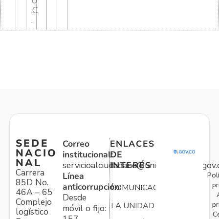
U
.C
.
SEDE
Correo
ENLACES
NACIO
institucional:
DE
NAL
servicioalciudadano@unidadvictimas.gov.
INTERÉS
Carrera
Pol
Línea
85D No.
pr
anticorrupción:
COMUNICACIONES
46A – 65
Desde
Complejo
pr
LA UNIDAD
móvil o fijo:
logístico
C