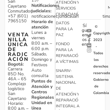
157
San
ATENCIÓN Y
Notificaciones
Cayetano
M
SERVICIOS
judiciales:
Conmutador:
CIUDADANÍA
+57 (601)
notificaciones.juridicauariv@unidadvictim
7965150
Horario de
DATOS
Sí
atención
©
PARA LA
gu
Lunes a
Copyrigth
VENTA
en
PAZ
viernes
NILLA
os
2023
8:00 a.m. –
ÚNICA
FONDO
en:
-
6:00 p.m.
DE
PARA LA
Todos
RADIC
Sábado,
REPARACIÓN
ACIÓN
Domingo y
los
A VÍCTIMAS
Bogotá:
Festivos
derechos
Carrera
Auto
SNARIV-
reservado
85D No.
consulta
SISTEMA
46A – 65
Gobierno
Puntos de
NACIONAL
Complejo
Atención y
de
logístico
DE
Centros
Colombia
San
ATENCIÓN Y
Regionales
Cayetano
REPARACIÓN
Unidad en
Horario:
INTEGRAL A
línea
8:00 a.m. –