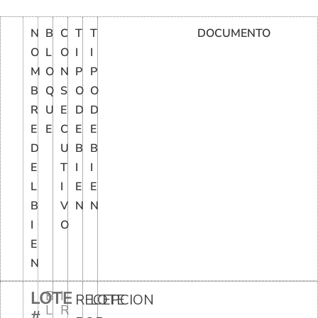
N
B
C
T
T
DOCUMENTO
O
L
O
I
I
M
O
N
P
P
B
Q
S
O
O
R
U
E
D
D
E
E
C
E
E
D
U
B
B
E
T
I
I
L
I
E
E
B
V
N
N
I
O
E
N
LOTE
B
I
RECEPCION
LOTE
L
R
#