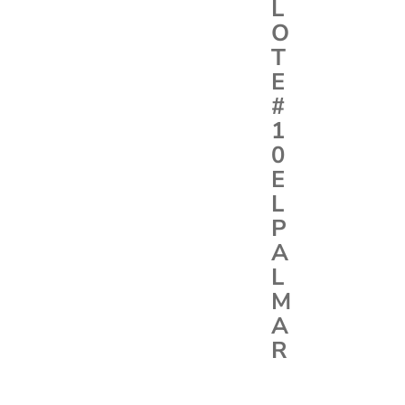
L
O
T
E
#
1
0
E
L
P
A
L
M
A
R