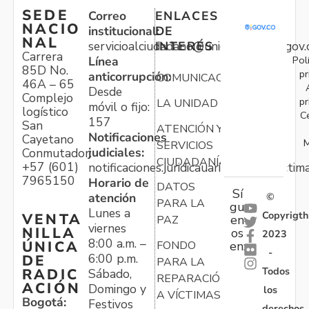
SEDE
Correo
ENLACES
NACIO
institucional:
DE
NAL
servicioalciudadano@unidadvictimas.gov.
INTERÉS
Carrera
Pol
Línea
85D No.
pr
anticorrupción:
COMUNICACIONES
46A – 65
Desde
Complejo
pr
LA UNIDAD
móvil o fijo:
logístico
C
157
San
ATENCIÓN Y
Notificaciones
Cayetano
M
SERVICIOS
judiciales:
Conmutador:
CIUDADANÍA
+57 (601)
notificaciones.juridicauariv@unidadvictim
7965150
Horario de
DATOS
Sí
atención
©
PARA LA
gu
Lunes a
Copyrigth
VENTA
en
PAZ
viernes
NILLA
os
2023
8:00 a.m. –
ÚNICA
FONDO
en:
-
6:00 p.m.
DE
PARA LA
Todos
RADIC
Sábado,
REPARACIÓN
ACIÓN
Domingo y
los
A VÍCTIMAS
Bogotá:
Festivos
derechos