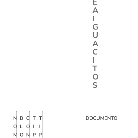
E
A
I
G
U
A
C
I
T
O
S
N
B
C
T
T
DOCUMENTO
O
L
O
I
I
M
O
N
P
P