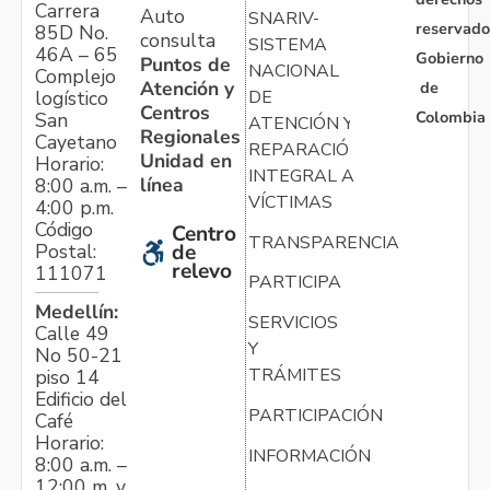
Carrera
Auto
SNARIV-
reservado
85D No.
consulta
SISTEMA
46A – 65
Gobierno
Puntos de
NACIONAL
Complejo
Atención y
de
logístico
DE
Centros
Colombia
San
ATENCIÓN Y
Regionales
Cayetano
REPARACIÓN
Unidad en
Horario:
INTEGRAL A
línea
8:00 a.m. –
VÍCTIMAS
4:00 p.m.
Código
Centro
TRANSPARENCIA
Postal:
de
relevo
111071
PARTICIPA
Medellín:
SERVICIOS
Calle 49
Y
No 50-21
TRÁMITES
piso 14
Edificio del
PARTICIPACIÓN
Café
Horario:
INFORMACIÓN
8:00 a.m. –
12:00 m. y