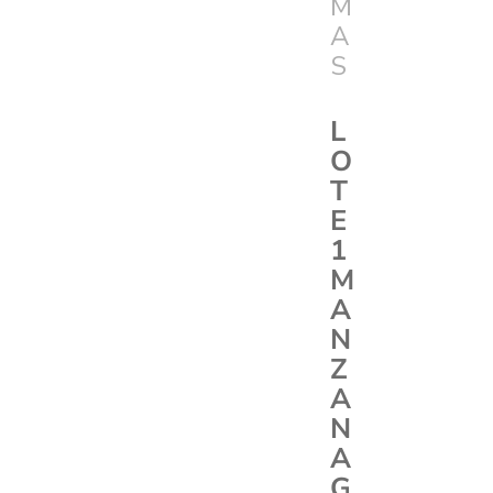
M
A
S
L
O
T
E
1
M
A
N
Z
A
N
A
G