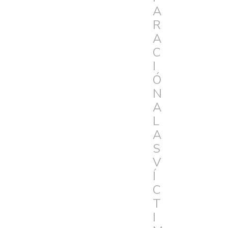
A
R
A
C
I
Ó
N
A
L
A
S
V
Í
C
T
I