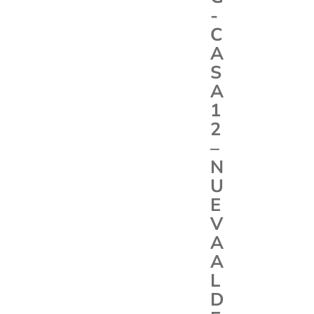
-
C
A
S
A
1
2
–
N
U
E
V
A
A
L
D