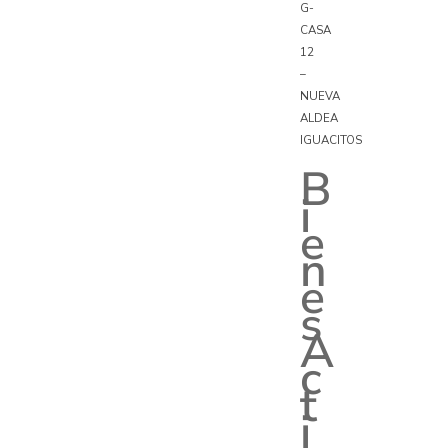
G-
CASA
12
–
NUEVA
ALDEA
IGUACITOS
B
i
e
n
e
s
A
c
t
i