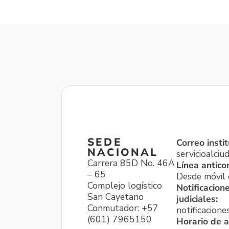
SEDE
Correo instit
NACIONAL
servicioalci
Carrera 85D No. 46A
Línea antico
– 65
Desde móvil o
Complejo logístico
Notificacion
San Cayetano
judiciales:
Conmutador: +57
notificacione
(601) 7965150
Horario de a