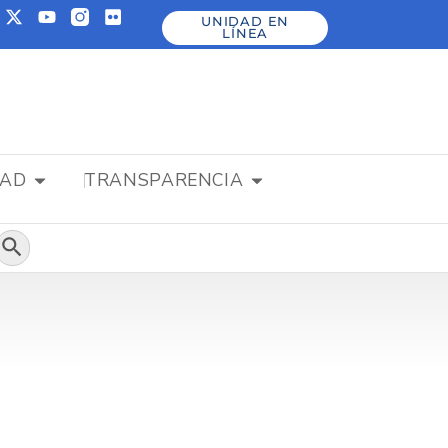
UNIDAD EN
LÍNEA
DAD
TRANSPARENCIA
Botón de búsqueda