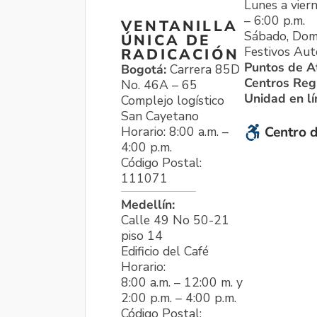
Lunes a viern
– 6:00 p.m.
VENTANILLA
Sábado, Dom
ÚNICA DE
Festivos Aut
RADICACIÓN
Puntos de A
Bogotá:
Carrera 85D
Centros Reg
No. 46A – 65
Unidad en l
Complejo logístico
San Cayetano
Horario: 8:00 a.m. –
Centro d
4:00 p.m.
Código Postal:
111071
Medellín:
Calle 49 No 50-21
piso 14
Edificio del Café
Horario:
8:00 a.m. – 12:00 m. y
2:00 p.m. – 4:00 p.m.
Código Postal: