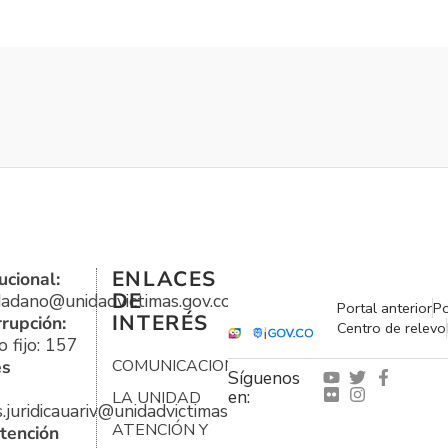
ENLACES
ucional:
DE
udadano@unidadvictimas.gov.co
Portal anterior
Po
INTERÉS
rrupción:
Centro de relevo
 fijo: 157
es
COMUNICACIONES
Síguenos
en:
LA UNIDAD
s.juridicauariv@unidadvictimas.gov.co
ATENCIÓN Y
tención