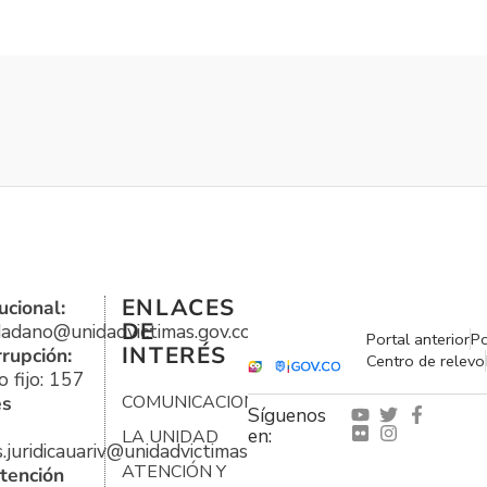
ENLACES
ucional:
DE
udadano@unidadvictimas.gov.co
Portal anterior
Po
INTERÉS
rrupción:
Centro de relevo
 fijo: 157
es
COMUNICACIONES
Síguenos
en:
LA UNIDAD
s.juridicauariv@unidadvictimas.gov.co
ATENCIÓN Y
tención