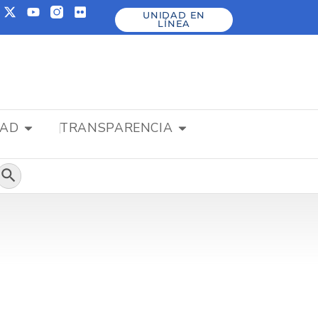
UNIDAD EN
LÍNEA
DAD
TRANSPARENCIA
Botón de búsqueda