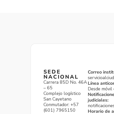
SEDE
Correo instit
NACIONAL
servicioalci
Carrera 85D No. 46A
Línea antico
– 65
Desde móvil o
Complejo logístico
Notificacion
San Cayetano
judiciales:
Conmutador: +57
notificacione
(601) 7965150
Horario de a