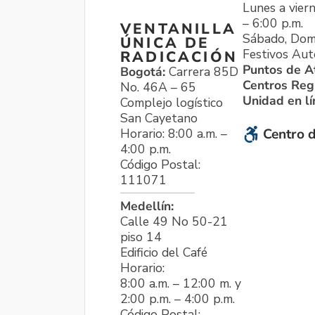
Lunes a viern
– 6:00 p.m.
VENTANILLA
Sábado, Dom
ÚNICA DE
Festivos Aut
RADICACIÓN
Puntos de A
Bogotá:
Carrera 85D
Centros Reg
No. 46A – 65
Unidad en l
Complejo logístico
San Cayetano
Horario: 8:00 a.m. –
Centro d
4:00 p.m.
Código Postal:
111071
Medellín:
Calle 49 No 50-21
piso 14
Edificio del Café
Horario:
8:00 a.m. – 12:00 m. y
2:00 p.m. – 4:00 p.m.
Código Postal: