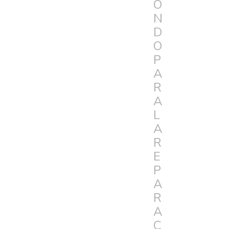
O
N
D
O
P
A
R
A
L
A
R
E
P
A
R
A
C