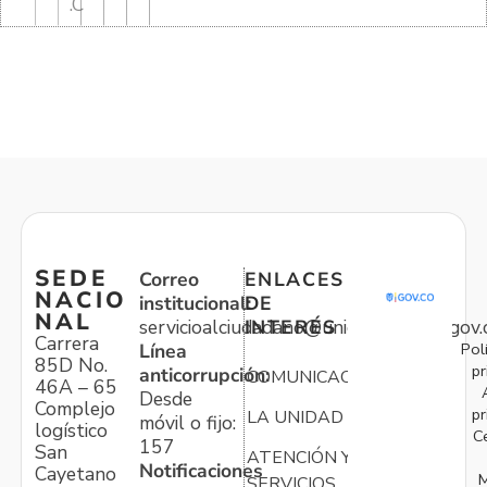
.C
SEDE
Correo
ENLACES
NACIO
institucional:
DE
NAL
servicioalciudadano@unidadvictimas.gov.
INTERÉS
Carrera
Pol
Línea
85D No.
pr
anticorrupción:
COMUNICACIONES
46A – 65
Desde
Complejo
pr
LA UNIDAD
móvil o fijo:
logístico
C
157
San
ATENCIÓN Y
Notificaciones
Cayetano
M
SERVICIOS