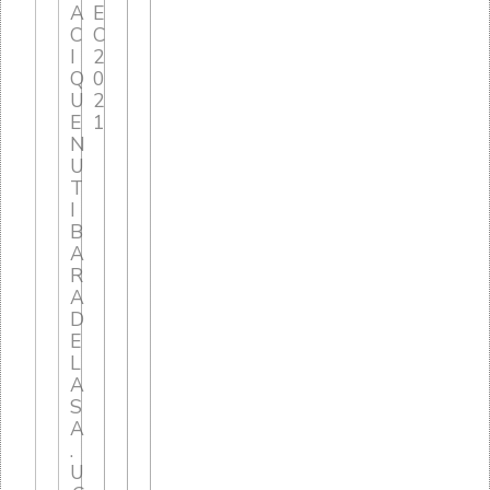
A
E
C
C
I
2
Q
0
U
2
E
1
N
U
T
I
B
A
R
A
D
E
L
A
S
A
.
U