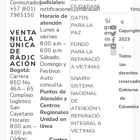
judiciales:
Conmutador:
CIUDADANÍA
+57 (601)
notificaciones.juridicauariv@unidadvictim
7965150
Horario de
DATOS
Sí
atención
©
PARA LA
gu
Lunes a
Copyrigth
VENTA
en
PAZ
viernes
NILLA
os
2023
8:00 a.m. –
ÚNICA
FONDO
en:
-
6:00 p.m.
DE
PARA LA
Todos
RADIC
Sábado,
REPARACIÓN
ACIÓN
Domingo y
los
A VÍCTIMAS
Bogotá:
Festivos
derechos
Carrera
Auto
SNARIV-
reservado
85D No.
consulta
SISTEMA
46A – 65
Gobierno
Puntos de
NACIONAL
Complejo
Atención y
de
logístico
DE
Centros
Colombia
San
ATENCIÓN Y
Regionales
Cayetano
REPARACIÓN
Unidad en
Horario:
INTEGRAL A
línea
8:00 a.m. –
VÍCTIMAS
4:00 p.m.
Código
Centro