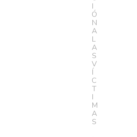
I
Ó
N
A
L
A
S
V
Í
C
T
I
M
A
S