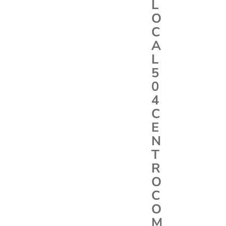
L
O
C
A
L
5
0
4
C
E
N
T
R
O
C
O
M