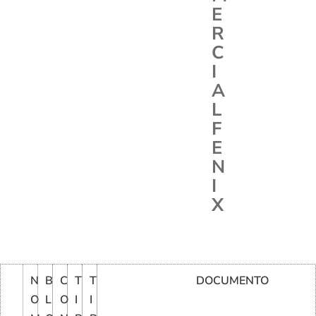
E
R
C
I
A
L
F
E
N
I
X
N
B
C
T
T
DOCUMENTO
O
L
O
I
I