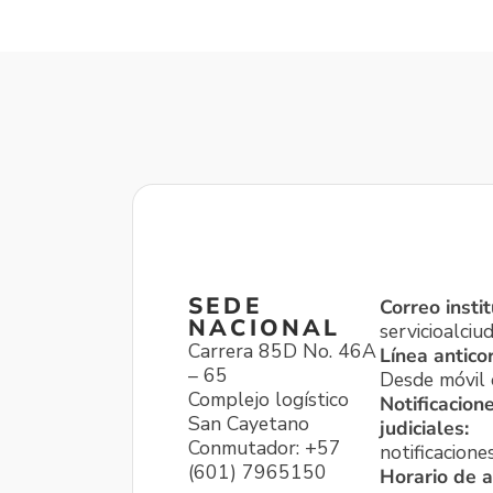
SEDE
Correo instit
NACIONAL
servicioalci
Carrera 85D No. 46A
Línea antico
– 65
Desde móvil o
Complejo logístico
Notificacion
San Cayetano
judiciales:
Conmutador: +57
notificacione
(601) 7965150
Horario de a