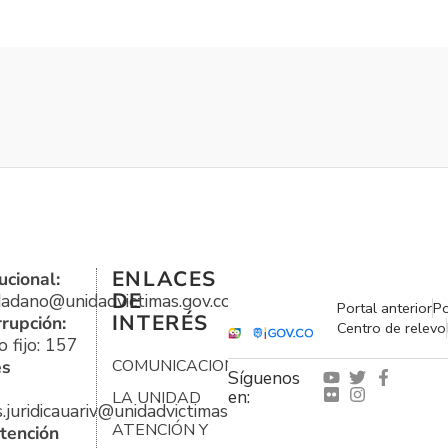
ENLACES
ucional:
DE
udadano@unidadvictimas.gov.co
Portal anterior
Po
INTERÉS
rrupción:
Centro de relevo
 fijo: 157
es
COMUNICACIONES
Síguenos
en:
LA UNIDAD
s.juridicauariv@unidadvictimas.gov.co
ATENCIÓN Y
tención