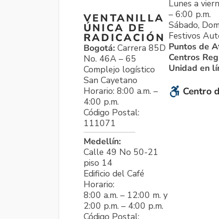
Lunes a viern
– 6:00 p.m.
VENTANILLA
Sábado, Dom
ÚNICA DE
Festivos Aut
RADICACIÓN
Puntos de A
Bogotá:
Carrera 85D
Centros Reg
No. 46A – 65
Unidad en l
Complejo logístico
San Cayetano
Horario: 8:00 a.m. –
Centro d
4:00 p.m.
Código Postal:
111071
Medellín:
Calle 49 No 50-21
piso 14
Edificio del Café
Horario:
8:00 a.m. – 12:00 m. y
2:00 p.m. – 4:00 p.m.
Código Postal: