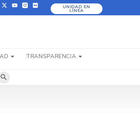
UNIDAD EN
LÍNEA
DAD
TRANSPARENCIA
Botón de búsqueda