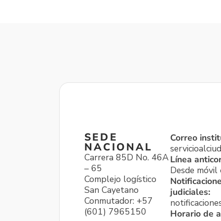
SEDE
Correo instit
NACIONAL
servicioalci
Carrera 85D No. 46A
Línea antico
– 65
Desde móvil o
Complejo logístico
Notificacion
San Cayetano
judiciales:
Conmutador: +57
notificacione
(601) 7965150
Horario de a