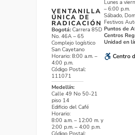
Lunes a viern
– 6:00 p.m.
VENTANILLA
Sábado, Dom
ÚNICA DE
Festivos Aut
RADICACIÓN
Puntos de A
Bogotá:
Carrera 85D
Centros Reg
No. 46A – 65
Unidad en l
Complejo logístico
San Cayetano
Horario: 8:00 a.m. –
Centro d
4:00 p.m.
Código Postal:
111071
Medellín:
Calle 49 No 50-21
piso 14
Edificio del Café
Horario:
8:00 a.m. – 12:00 m. y
2:00 p.m. – 4:00 p.m.
Código Postal: