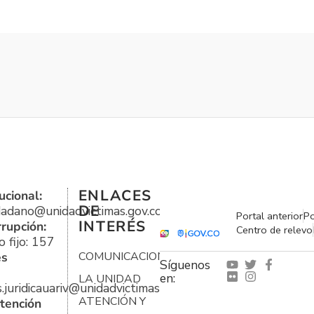
ENLACES
ucional:
DE
udadano@unidadvictimas.gov.co
Portal anterior
Po
INTERÉS
rrupción:
Centro de relevo
 fijo: 157
es
COMUNICACIONES
Síguenos
en:
LA UNIDAD
s.juridicauariv@unidadvictimas.gov.co
ATENCIÓN Y
tención