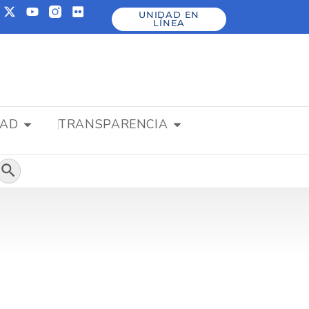
UNIDAD EN
LÍNEA
DAD
TRANSPARENCIA
Botón de búsqueda