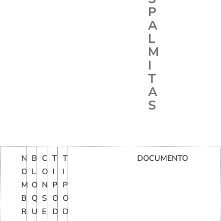
P
A
L
M
I
T
A
S
N
B
C
T
T
DOCUMENTO
O
L
O
I
I
M
O
N
P
P
B
Q
S
O
O
R
U
E
D
D