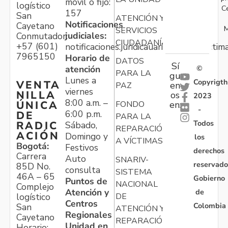
móvil o fijo:
logístico
C
157
San
ATENCIÓN Y
Notificaciones
Cayetano
M
SERVICIOS
judiciales:
Conmutador:
CIUDADANÍA
+57 (601)
notificaciones.juridicauariv@unidadvictim
7965150
Horario de
DATOS
Sí
atención
©
PARA LA
gu
Lunes a
Copyrigth
VENTA
en
PAZ
viernes
NILLA
os
2023
8:00 a.m. –
ÚNICA
FONDO
en:
-
6:00 p.m.
DE
PARA LA
Todos
RADIC
Sábado,
REPARACIÓN
ACIÓN
Domingo y
los
A VÍCTIMAS
Bogotá:
Festivos
derechos
Carrera
Auto
SNARIV-
reservado
85D No.
consulta
SISTEMA
46A – 65
Gobierno
Puntos de
NACIONAL
Complejo
Atención y
de
logístico
DE
Centros
Colombia
San
ATENCIÓN Y
Regionales
Cayetano
REPARACIÓN
Unidad en
Horario: