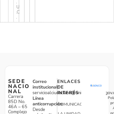
.
U
.C
.
SEDE
Correo
ENLACES
NACIO
institucional:
DE
NAL
servicioalciudadano@unidadvictimas.gov.
INTERÉS
Carrera
Pol
Línea
85D No.
pr
anticorrupción:
COMUNICACIONES
46A – 65
Desde
Complejo
pr
LA UNIDAD