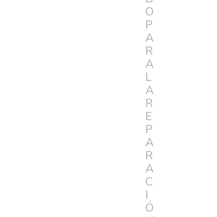
O
P
A
R
A
L
A
R
E
P
A
R
A
C
I
Ó