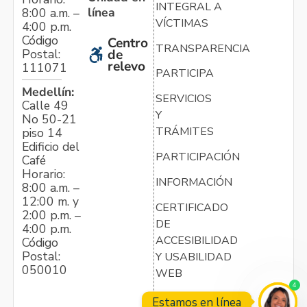
INTEGRAL A
línea
8:00 a.m. –
VÍCTIMAS
4:00 p.m.
Código
Centro
TRANSPARENCIA
Postal:
de
relevo
111071
PARTICIPA
Medellín:
SERVICIOS
Calle 49
Y
No 50-21
TRÁMITES
piso 14
Edificio del
PARTICIPACIÓN
Café
Horario:
INFORMACIÓN
8:00 a.m. –
12:00 m. y
CERTIFICADO
2:00 p.m. –
DE
4:00 p.m.
ACCESIBILIDAD
Código
Postal:
Y USABILIDAD
050010
WEB
4
Estamos en línea