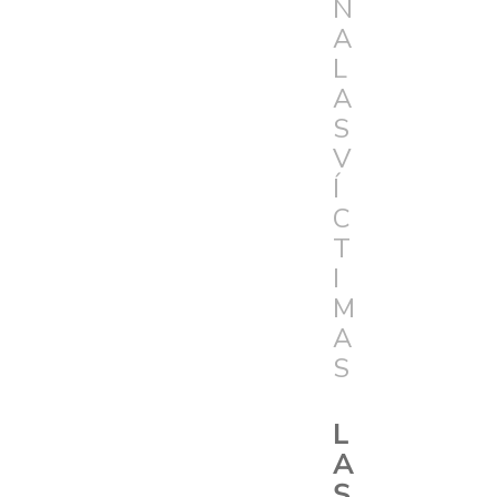
N
A
L
A
S
V
Í
C
T
I
M
A
S
L
A
S