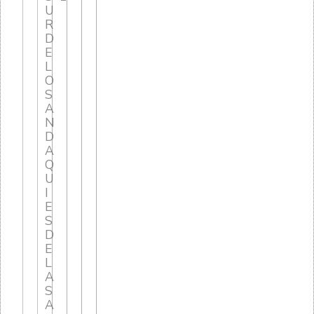
U
R
D
E
L
O
S
A
N
D
A
Q
U
I
E
S
D
E
L
A
S
A