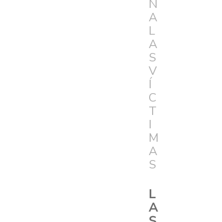
N
A
L
A
S
V
Í
C
T
I
M
A
S
L
A
S