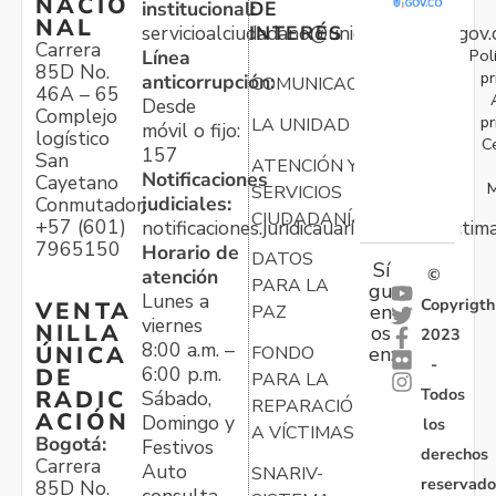
NACIO
institucional:
DE
NAL
servicioalciudadano@unidadvictimas.gov.
INTERÉS
Carrera
Pol
Línea
85D No.
pr
anticorrupción:
COMUNICACIONES
46A – 65
Desde
Complejo
pr
LA UNIDAD
móvil o fijo:
logístico
C
157
San
ATENCIÓN Y
Notificaciones
Cayetano
M
SERVICIOS
judiciales:
Conmutador:
CIUDADANÍA
+57 (601)
notificaciones.juridicauariv@unidadvictim
7965150
Horario de
DATOS
Sí
atención
©
PARA LA
gu
Lunes a
Copyrigth
VENTA
en
PAZ
viernes
NILLA
os
2023
8:00 a.m. –
ÚNICA
FONDO
en:
-
6:00 p.m.
DE
PARA LA
Todos
RADIC
Sábado,
REPARACIÓN
ACIÓN
Domingo y
los
A VÍCTIMAS
Bogotá:
Festivos
derechos
Carrera
Auto
SNARIV-
reservado
85D No.