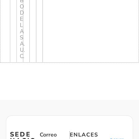
B
O
D
E
L
A
S
A.
U.
C.
SEDE
Correo
ENLACES