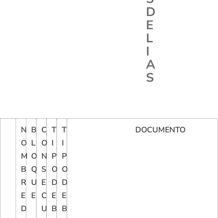
D
E
L
I
A
S
N
B
C
T
T
DOCUMENTO
O
L
O
I
I
M
O
N
P
P
B
Q
S
O
O
R
U
E
D
D
E
E
C
E
E
D
U
B
B