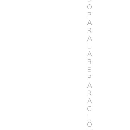
O
P
A
R
A
L
A
R
E
P
A
R
A
C
I
Ó