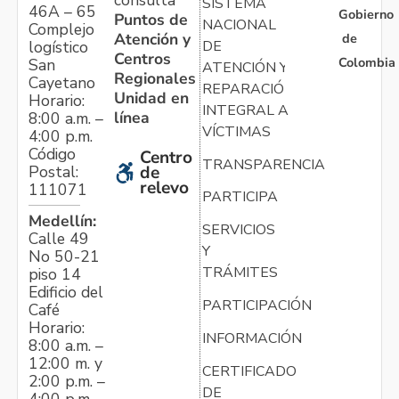
consulta
SISTEMA
46A – 65
Gobierno
Puntos de
NACIONAL
Complejo
Atención y
de
logístico
DE
Centros
Colombia
San
ATENCIÓN Y
Regionales
Cayetano
REPARACIÓN
Unidad en
Horario:
INTEGRAL A
línea
8:00 a.m. –
VÍCTIMAS
4:00 p.m.
Código
Centro
TRANSPARENCIA
Postal:
de
relevo
111071
PARTICIPA
Medellín:
SERVICIOS
Calle 49
Y
No 50-21
TRÁMITES
piso 14
Edificio del
PARTICIPACIÓN
Café
Horario:
INFORMACIÓN
8:00 a.m. –
12:00 m. y
CERTIFICADO
2:00 p.m. –
DE
4:00 p.m.