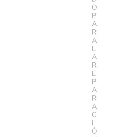
O
P
A
R
A
L
A
R
E
P
A
R
A
C
I
Ó