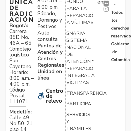
8:00 a.m. –
ÚNICA
FONDO
en:
-
6:00 p.m.
DE
PARA LA
Todos
RADIC
Sábado,
REPARACIÓN
ACIÓN
Domingo y
los
A VÍCTIMAS
Bogotá:
Festivos
derechos
Carrera
Auto
SNARIV-
reservado
85D No.
consulta
SISTEMA
46A – 65
Gobierno
Puntos de
NACIONAL
Complejo
Atención y
de
logístico
DE
Centros
Colombia
San
ATENCIÓN Y
Regionales
Cayetano
REPARACIÓN
Unidad en
Horario:
INTEGRAL A
línea
8:00 a.m. –
VÍCTIMAS
4:00 p.m.
Código
Centro
TRANSPARENCIA
Postal:
de
relevo
111071
PARTICIPA
Medellín:
SERVICIOS
Calle 49
Y
No 50-21
TRÁMITES
piso 14