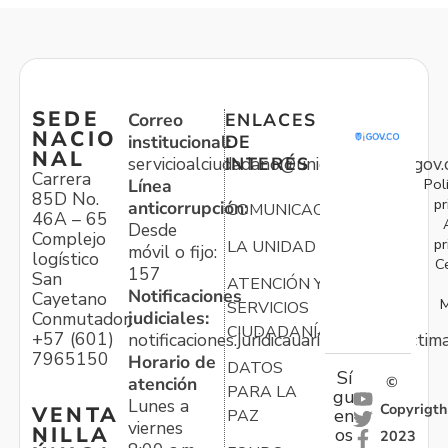
SEDE
Correo
ENLACES
NACIO
institucional:
DE
NAL
servicioalciudadano@unidadvictimas.gov.
INTERÉS
Carrera
Pol
Línea
85D No.
pr
anticorrupción:
COMUNICACIONES
46A – 65
Desde
Complejo
pr
LA UNIDAD
móvil o fijo:
logístico
C
157
San
ATENCIÓN Y
Notificaciones
Cayetano
M
SERVICIOS
judiciales:
Conmutador:
CIUDADANÍA
+57 (601)
notificaciones.juridicauariv@unidadvictim
7965150
Horario de
DATOS
Sí
atención
©
PARA LA
gu
Lunes a
Copyrigth
VENTA
en
PAZ
viernes
NILLA
os
2023