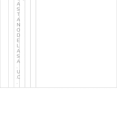
A
S
T
A
N
O
D
E
L
A
S
A
.
U
.C
.