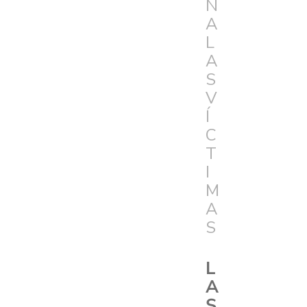
N
A
L
A
S
V
Í
C
T
I
M
A
S
L
A
S