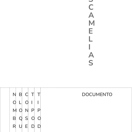
C
A
M
E
L
I
A
S
N
B
C
T
T
DOCUMENTO
O
L
O
I
I
M
O
N
P
P
B
Q
S
O
O
R
U
E
D
D