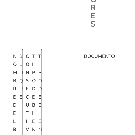
R
E
S
N
B
C
T
T
DOCUMENTO
O
L
O
I
I
M
O
N
P
P
B
Q
S
O
O
R
U
E
D
D
E
E
C
E
E
D
U
B
B
E
T
I
I
L
I
E
E
B
V
N
N