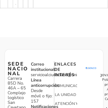
.
SEDE
Correo
ENLACES
NACIO
institucional:
DE
NAL
servicioalciudadano@unidadvictimas.gov.
INTERÉS
Carrera
Pol
Línea
85D No.
pr
anticorrupción:
COMUNICACIONES
46A – 65
Desde
Complejo
pr
LA UNIDAD
móvil o fijo:
logístico
C
157
San
ATENCIÓN Y
Notificaciones
Cayetano