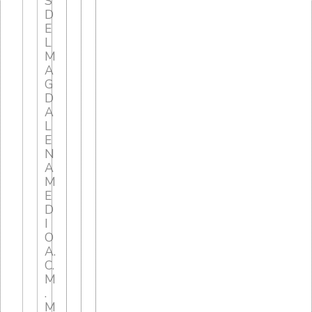
S
D
E
L
M
A
G
D
A
L
E
N
A
M
E
D
I
O
A.
C.
M
.
M