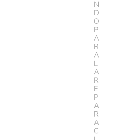
N
D
O
P
A
R
A
L
A
R
E
P
A
R
A
C
I