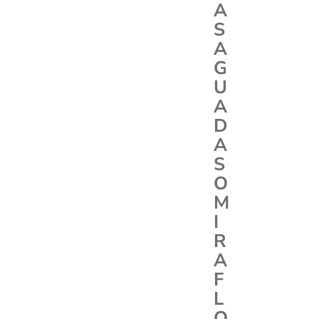
A
S
A
G
U
A
D
A
S
O
M
I
R
A
F
L
O