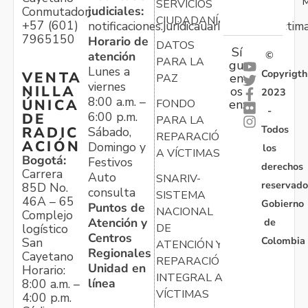
M
SERVICIOS
judiciales:
Conmutador:
CIUDADANÍA
+57 (601)
notificaciones.juridicauariv@unidadvictim
7965150
Horario de
DATOS
Sí
atención
©
PARA LA
gu
Lunes a
Copyrigth
VENTA
en
PAZ
viernes
NILLA
os
2023
8:00 a.m. –
ÚNICA
FONDO
en:
-
6:00 p.m.
DE
PARA LA
Todos
RADIC
Sábado,
REPARACIÓN
ACIÓN
Domingo y
los
A VÍCTIMAS
Bogotá:
Festivos
derechos
Carrera
Auto
SNARIV-
reservado
85D No.
consulta
SISTEMA
46A – 65
Gobierno
Puntos de
NACIONAL
Complejo
Atención y
de
logístico
DE
Centros
Colombia
San
ATENCIÓN Y
Regionales
Cayetano
REPARACIÓN
Unidad en
Horario:
INTEGRAL A
línea
8:00 a.m. –
VÍCTIMAS
4:00 p.m.