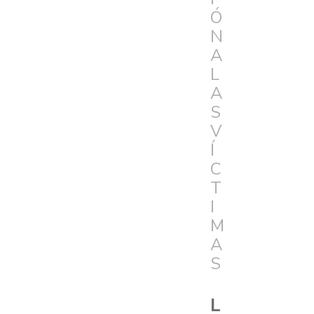
Ó
N
A
L
A
S
V
Í
C
T
I
M
A
S
L