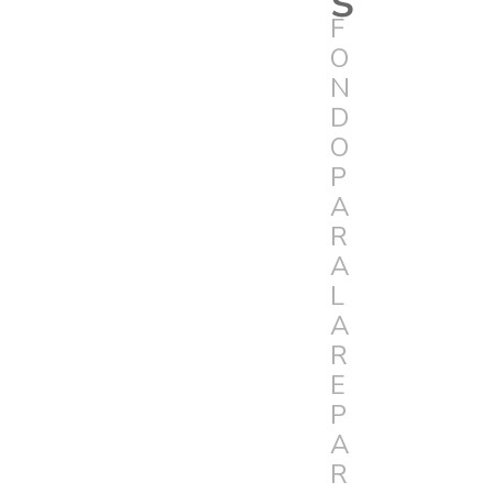
F
O
N
D
O
P
A
R
A
L
A
R
E
P
A
R