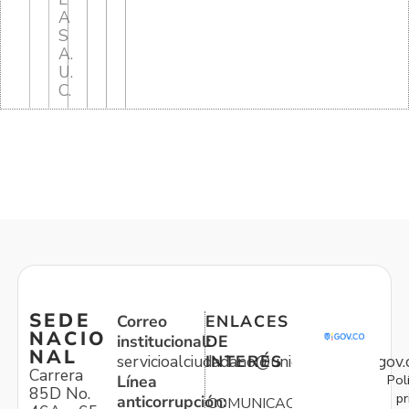
A
S
A.
U.
C.
SEDE
Correo
ENLACES
NACIO
institucional:
DE
NAL
servicioalciudadano@unidadvictimas.gov.
INTERÉS
Carrera
Pol
Línea
85D No.
pr
anticorrupción:
COMUNICACIONES