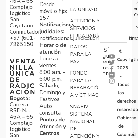
46A – 65
Desde
Complejo
pr
LA UNIDAD
móvil o fijo:
logístico
C
157
San
ATENCIÓN Y
Notificaciones
Cayetano
M
SERVICIOS
judiciales:
Conmutador:
CIUDADANÍA
+57 (601)
notificaciones.juridicauariv@unidadvictim
7965150
Horario de
DATOS
Sí
atención
©
PARA LA
gu
Lunes a
Copyrigth
VENTA
en
PAZ
viernes
NILLA
os
2023
8:00 a.m. –
ÚNICA
FONDO
en:
-
6:00 p.m.
DE
PARA LA
Todos
RADIC
Sábado,
REPARACIÓN
ACIÓN
Domingo y
los
A VÍCTIMAS
Bogotá:
Festivos
derechos
Carrera
Auto
SNARIV-
reservado
85D No.
consulta
SISTEMA
46A – 65
Gobierno
Puntos de
NACIONAL
Complejo
Atención y
de
logístico
DE
Centros
Colombia
San
ATENCIÓN Y