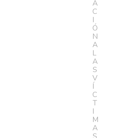
A
C
I
Ó
N
A
L
A
S
V
Í
C
T
I
M
A
S