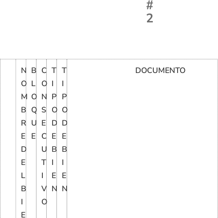
#
2
N
B
C
T
T
DOCUMENTO
O
L
O
I
I
M
O
N
P
P
B
Q
S
O
O
R
U
E
D
D
E
E
C
E
E
D
U
B
B
E
T
I
I
L
I
E
E
B
V
N
N
I
O
E