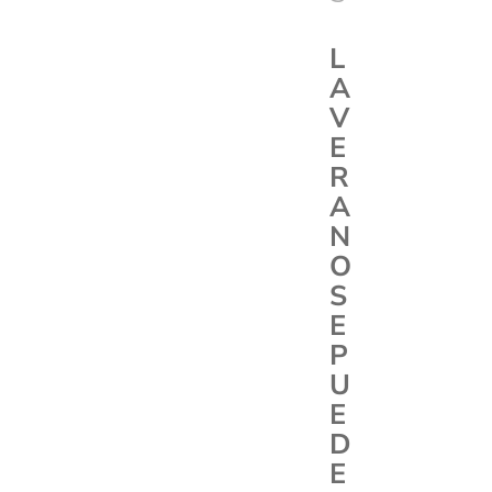
L
A
V
E
R
A
N
O
S
E
P
U
E
D
E