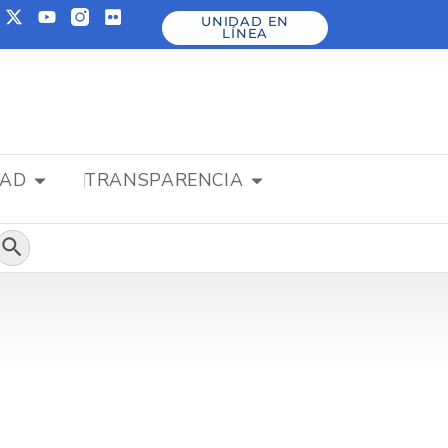
UNIDAD EN
LÍNEA
DAD
TRANSPARENCIA
Botón de búsqueda