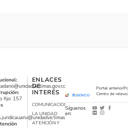
ENLACES
ucional:
DE
udadano@unidadvictimas.gov.co
Portal anterior
Po
INTERÉS
rrupción:
Centro de relevo
 fijo: 157
es
COMUNICACIONES
Síguenos
en:
LA UNIDAD
s.juridicauariv@unidadvictimas.gov.co
ATENCIÓN Y
tención