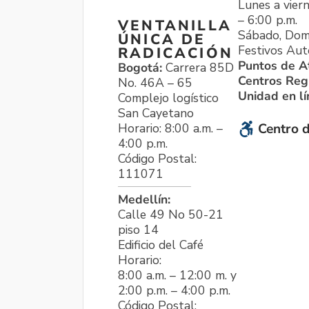
Lunes a viern
– 6:00 p.m.
VENTANILLA
Sábado, Dom
ÚNICA DE
Festivos Aut
RADICACIÓN
Puntos de A
Bogotá:
Carrera 85D
Centros Reg
No. 46A – 65
Unidad en l
Complejo logístico
San Cayetano
Horario: 8:00 a.m. –
Centro d
4:00 p.m.
Código Postal:
111071
Medellín:
Calle 49 No 50-21
piso 14
Edificio del Café
Horario:
8:00 a.m. – 12:00 m. y
2:00 p.m. – 4:00 p.m.
Código Postal: