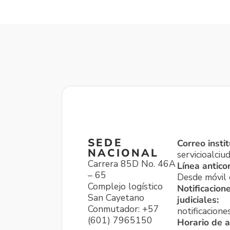
SEDE
Correo instit
NACIONAL
servicioalci
Carrera 85D No. 46A
Línea antico
– 65
Desde móvil o
Complejo logístico
Notificacion
San Cayetano
judiciales:
Conmutador: +57
notificacione
(601) 7965150
Horario de a