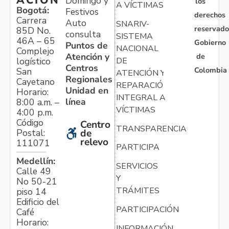
Domingo y
los
A VÍCTIMAS
Bogotá:
Festivos
derechos
Carrera
Auto
SNARIV-
reservado
85D No.
consulta
SISTEMA
46A – 65
Gobierno
Puntos de
NACIONAL
Complejo
Atención y
de
logístico
DE
Centros
Colombia
San
ATENCIÓN Y
Regionales
Cayetano
REPARACIÓN
Unidad en
Horario:
INTEGRAL A
línea
8:00 a.m. –
VÍCTIMAS
4:00 p.m.
Código
Centro
TRANSPARENCIA
Postal:
de
relevo
111071
PARTICIPA
Medellín:
SERVICIOS
Calle 49
Y
No 50-21
TRÁMITES
piso 14
Edificio del
PARTICIPACIÓN
Café
Horario:
INFORMACIÓN