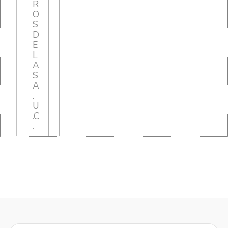
R
O
S
D
E
L
A
S
A
.
U
.C
.