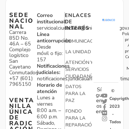
SEDE
Correo
ENLACES
NACIO
institucional:
DE
NAL
servicioalciudadano@unidadvictimas.gov.
INTERÉS
Carrera
Pol
Línea
85D No.
pr
anticorrupción:
COMUNICACIONES
46A – 65
Desde
Complejo
pr
LA UNIDAD
móvil o fijo:
logístico
C
157
San
ATENCIÓN Y
Notificaciones
Cayetano
M
SERVICIOS
judiciales:
Conmutador:
CIUDADANÍA
+57 (601)
notificaciones.juridicauariv@unidadvictim
7965150
Horario de
DATOS
Sí
atención
©
PARA LA
gu
Lunes a
Copyrigth
VENTA
en
PAZ
viernes
NILLA
os
2023
8:00 a.m. –
ÚNICA
FONDO
en:
-
6:00 p.m.
DE
PARA LA
Todos
RADIC
Sábado,
REPARACIÓN
ACIÓN