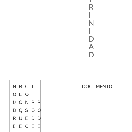
R
I
N
I
D
A
D
N
B
C
T
T
DOCUMENTO
O
L
O
I
I
M
O
N
P
P
B
Q
S
O
O
R
U
E
D
D
E
E
C
E
E