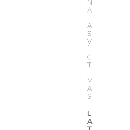
N
A
L
A
S
V
Í
C
T
I
M
A
S
L
A
T