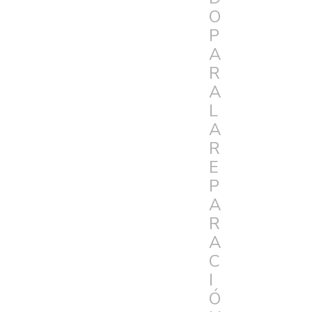
O
P
A
R
A
L
A
R
E
P
A
R
A
C
I
Ó