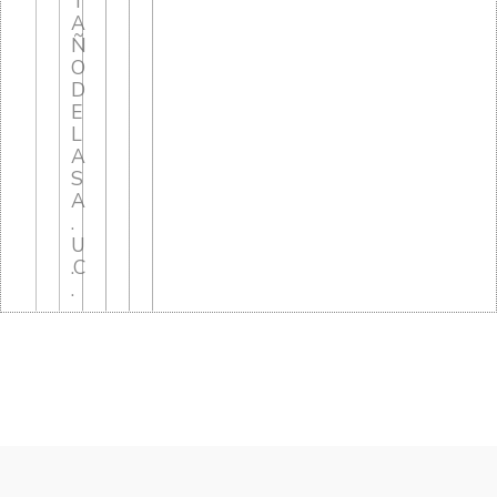
T
A
Ñ
O
D
E
L
A
S
A
.
U
.C
.