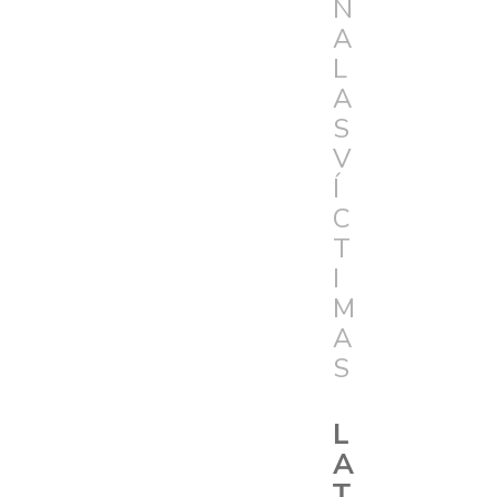
N
A
L
A
S
V
Í
C
T
I
M
A
S
L
A
T