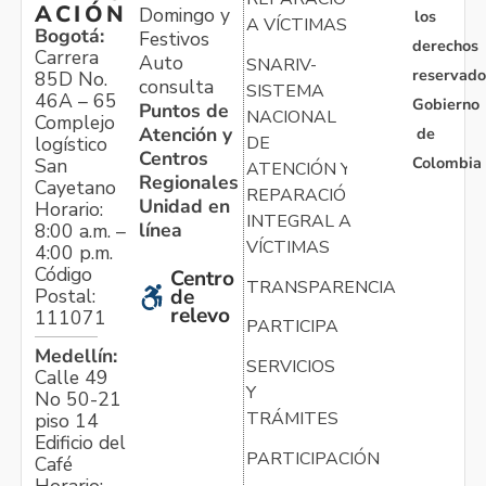
ACIÓN
Domingo y
los
A VÍCTIMAS
Bogotá:
Festivos
derechos
Carrera
Auto
SNARIV-
reservado
85D No.
consulta
SISTEMA
46A – 65
Gobierno
Puntos de
NACIONAL
Complejo
Atención y
de
logístico
DE
Centros
Colombia
San
ATENCIÓN Y
Regionales
Cayetano
REPARACIÓN
Unidad en
Horario:
INTEGRAL A
línea
8:00 a.m. –
VÍCTIMAS
4:00 p.m.
Código
Centro
TRANSPARENCIA
Postal:
de
relevo
111071
PARTICIPA
Medellín:
SERVICIOS
Calle 49
Y
No 50-21
TRÁMITES
piso 14
Edificio del
PARTICIPACIÓN
Café
Horario: