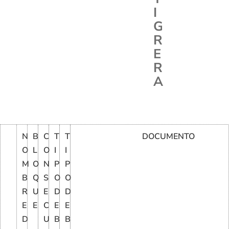
I
G
R
E
R
A
N
B
C
T
T
DOCUMENTO
O
L
O
I
I
M
O
N
P
P
B
Q
S
O
O
R
U
E
D
D
E
E
C
E
E
D
U
B
B