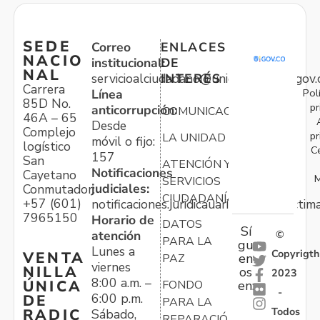
SEDE
Correo
ENLACES
NACIO
institucional:
DE
NAL
servicioalciudadano@unidadvictimas.gov.
INTERÉS
Carrera
Pol
Línea
85D No.
pr
anticorrupción:
COMUNICACIONES
46A – 65
Desde
Complejo
pr
LA UNIDAD
móvil o fijo:
logístico
C
157
San
ATENCIÓN Y
Notificaciones
Cayetano
M
SERVICIOS
judiciales:
Conmutador:
CIUDADANÍA
+57 (601)
notificaciones.juridicauariv@unidadvictim
7965150
Horario de
DATOS
Sí
atención
©
PARA LA
gu
Lunes a
Copyrigth
VENTA
en
PAZ
viernes
NILLA
os
2023
8:00 a.m. –
ÚNICA
FONDO
en:
-
6:00 p.m.
DE
PARA LA
Todos
RADIC
Sábado,
REPARACIÓN