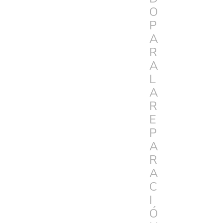
O
P
A
R
A
L
A
R
E
P
A
R
A
C
I
Ó