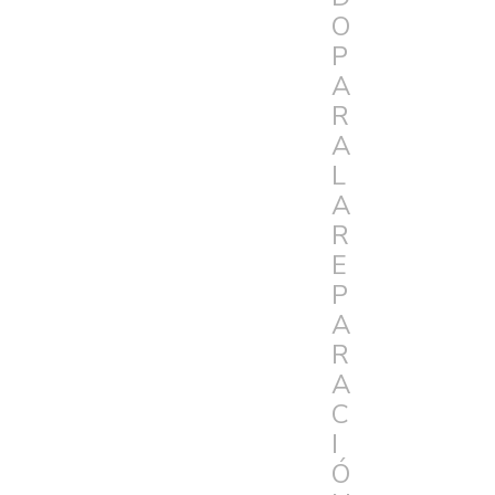
O
P
A
R
A
L
A
R
E
P
A
R
A
C
I
Ó