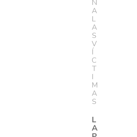
N
A
L
A
S
V
Í
C
T
I
M
A
S
L
A
P