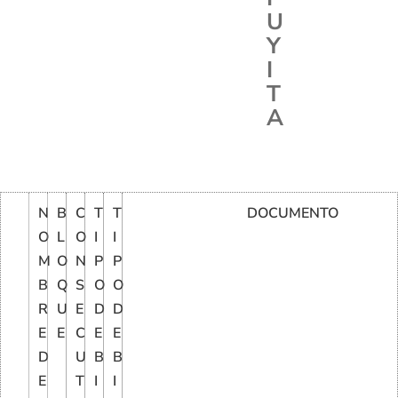
U
Y
I
T
A
N
B
C
T
T
DOCUMENTO
O
L
O
I
I
M
O
N
P
P
B
Q
S
O
O
R
U
E
D
D
E
E
C
E
E
D
U
B
B
E
T
I
I