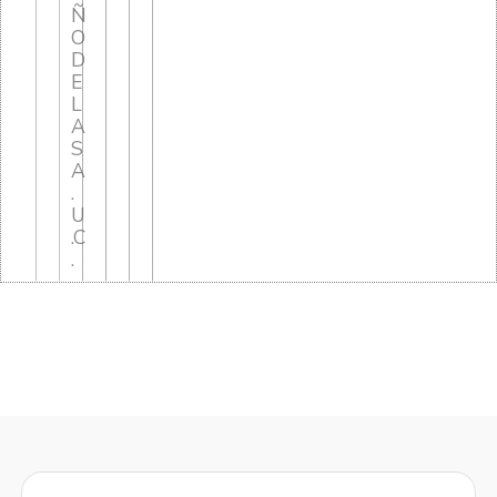
Ñ
O
D
E
L
A
S
A
.
U
.C
.