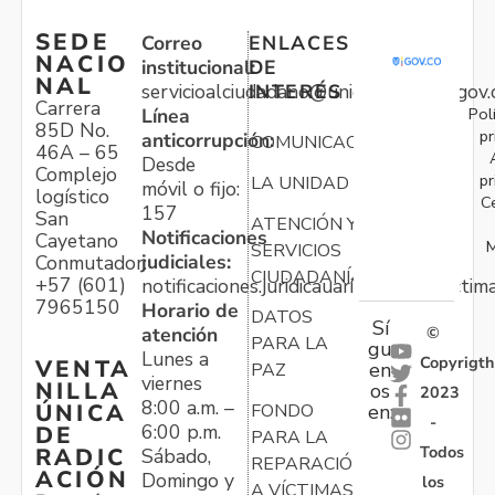
SEDE
Correo
ENLACES
NACIO
institucional:
DE
NAL
servicioalciudadano@unidadvictimas.gov.
INTERÉS
Carrera
Pol
Línea
85D No.
pr
anticorrupción:
COMUNICACIONES
46A – 65
Desde
Complejo
pr
LA UNIDAD
móvil o fijo:
logístico
C
157
San
ATENCIÓN Y
Notificaciones
Cayetano
M
SERVICIOS
judiciales:
Conmutador:
CIUDADANÍA
+57 (601)
notificaciones.juridicauariv@unidadvictim
7965150
Horario de
DATOS
Sí
atención
©
PARA LA
gu
Lunes a
Copyrigth
VENTA
en
PAZ
viernes
NILLA
os
2023
8:00 a.m. –
ÚNICA
FONDO
en:
-
6:00 p.m.
DE
PARA LA
Todos
RADIC
Sábado,
REPARACIÓN
ACIÓN
Domingo y
los
A VÍCTIMAS