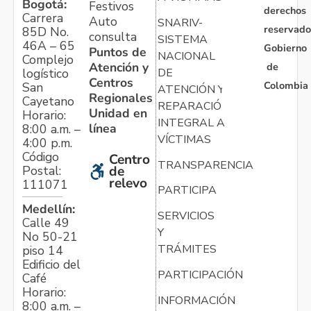
Bogotá:
Festivos
derechos
Carrera
Auto
SNARIV-
reservado
85D No.
consulta
SISTEMA
46A – 65
Gobierno
Puntos de
NACIONAL
Complejo
Atención y
de
logístico
DE
Centros
Colombia
San
ATENCIÓN Y
Regionales
Cayetano
REPARACIÓN
Unidad en
Horario:
INTEGRAL A
línea
8:00 a.m. –
VÍCTIMAS
4:00 p.m.
Código
Centro
TRANSPARENCIA
Postal:
de
relevo
111071
PARTICIPA
Medellín:
SERVICIOS
Calle 49
Y
No 50-21
TRÁMITES
piso 14
Edificio del
PARTICIPACIÓN
Café
Horario:
INFORMACIÓN
8:00 a.m. –