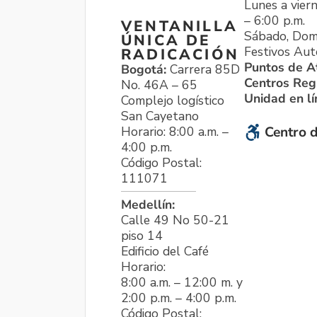
Lunes a viern
– 6:00 p.m.
VENTANILLA
Sábado, Dom
ÚNICA DE
Festivos Aut
RADICACIÓN
Puntos de A
Bogotá:
Carrera 85D
Centros Reg
No. 46A – 65
Unidad en l
Complejo logístico
San Cayetano
Horario: 8:00 a.m. –
Centro d
4:00 p.m.
Código Postal:
111071
Medellín:
Calle 49 No 50-21
piso 14
Edificio del Café
Horario:
8:00 a.m. – 12:00 m. y
2:00 p.m. – 4:00 p.m.
Código Postal: