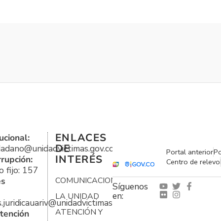
ENLACES
ucional:
DE
udadano@unidadvictimas.gov.co
Portal anterior
Po
INTERÉS
rrupción:
Centro de relevo
 fijo: 157
es
COMUNICACIONES
Síguenos
en:
LA UNIDAD
s.juridicauariv@unidadvictimas.gov.co
ATENCIÓN Y
tención