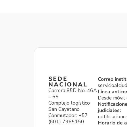
SEDE
Correo instit
NACIONAL
servicioalci
Carrera 85D No. 46A
Línea antico
– 65
Desde móvil o
Complejo logístico
Notificacion
San Cayetano
judiciales:
Conmutador: +57
notificacione
(601) 7965150
Horario de a