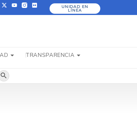
UNIDAD EN
LÍNEA
DAD
TRANSPARENCIA
Botón de búsqueda