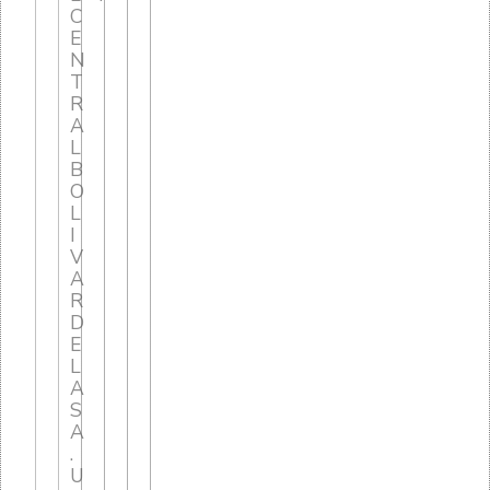
C
E
N
T
R
A
L
B
O
L
I
V
A
R
D
E
L
A
S
A
.
U