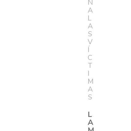
N
A
L
A
S
V
Í
C
T
I
M
A
S
L
A
M