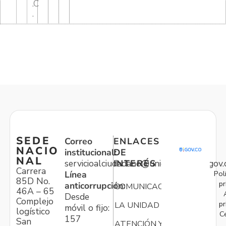
.C
.
SEDE
Correo
ENLACES
NACIO
institucional:
DE
NAL
servicioalciudadano@unidadvictimas.gov.
INTERÉS
Carrera
Pol
Línea
85D No.
pr
anticorrupción:
COMUNICACIONES
46A – 65
Desde
Complejo
pr
LA UNIDAD
móvil o fijo:
logístico
C
157
San
ATENCIÓN Y