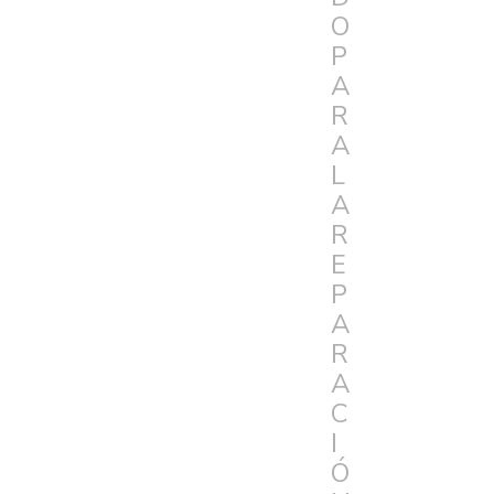
O
P
A
R
A
L
A
R
E
P
A
R
A
C
I
Ó