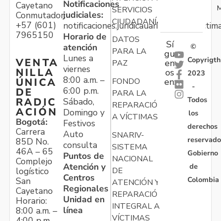
Notificaciones
Cayetano
M
SERVICIOS
judiciales:
Conmutador:
CIUDADANÍA
+57 (601)
notificaciones.juridicauariv@unidadvictim
7965150
Horario de
DATOS
Sí
atención
©
PARA LA
gu
Lunes a
Copyrigth
VENTA
en
PAZ
viernes
NILLA
os
2023
8:00 a.m. –
ÚNICA
FONDO
en:
-
6:00 p.m.
DE
PARA LA
Todos
RADIC
Sábado,
REPARACIÓN
ACIÓN
Domingo y
los
A VÍCTIMAS
Bogotá:
Festivos
derechos
Carrera
Auto
SNARIV-
reservado
85D No.
consulta
SISTEMA
46A – 65
Gobierno
Puntos de
NACIONAL
Complejo
Atención y
de
logístico
DE
Centros
Colombia
San
ATENCIÓN Y
Regionales
Cayetano
REPARACIÓN
Unidad en
Horario:
INTEGRAL A
línea
8:00 a.m. –
VÍCTIMAS
4:00 p.m.