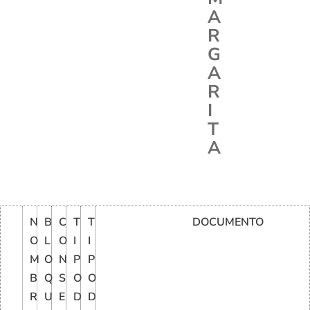
A
R
G
A
R
I
T
A
N
B
C
T
T
DOCUMENTO
O
L
O
I
I
M
O
N
P
P
B
Q
S
O
O
R
U
E
D
D