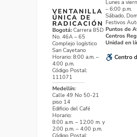
Lunes a viern
– 6:00 p.m.
VENTANILLA
Sábado, Dom
ÚNICA DE
Festivos Aut
RADICACIÓN
Puntos de A
Bogotá:
Carrera 85D
Centros Reg
No. 46A – 65
Unidad en l
Complejo logístico
San Cayetano
Horario: 8:00 a.m. –
Centro d
4:00 p.m.
Código Postal:
111071
Medellín:
Calle 49 No 50-21
piso 14
Edificio del Café
Horario:
8:00 a.m. – 12:00 m. y
2:00 p.m. – 4:00 p.m.
Código Postal: