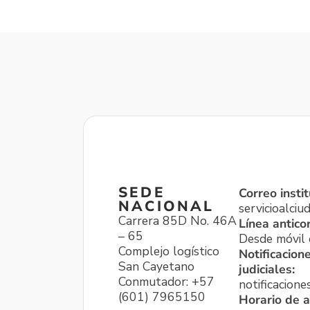
SEDE
Correo instit
NACIONAL
servicioalci
Carrera 85D No. 46A
Línea antico
– 65
Desde móvil o
Complejo logístico
Notificacion
San Cayetano
judiciales:
Conmutador: +57
notificacione
(601) 7965150
Horario de a