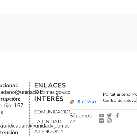
ENLACES
ucional:
DE
udadano@unidadvictimas.gov.co
Portal anterior
Po
INTERÉS
rrupción:
Centro de relevo
 fijo: 157
es
COMUNICACIONES
Síguenos
en:
LA UNIDAD
s.juridicauariv@unidadvictimas.gov.co
ATENCIÓN Y
tención