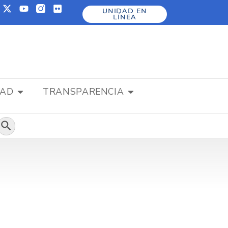
UNIDAD EN
LÍNEA
DAD
TRANSPARENCIA
Botón de búsqueda