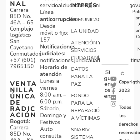
NAL
servicioalciudadano@unidadvictimas.gov.
INTERÉS
Carrera
Pol
Línea
85D No.
pr
anticorrupción:
COMUNICACIONES
46A – 65
Desde
Complejo
pr
LA UNIDAD
móvil o fijo:
logístico
C
157
San
ATENCIÓN Y
Notificaciones
Cayetano
M
SERVICIOS
judiciales:
Conmutador:
CIUDADANÍA
+57 (601)
notificaciones.juridicauariv@unidadvictim
7965150
Horario de
DATOS
Sí
atención
©
PARA LA
gu
Lunes a
Copyrigth
VENTA
en
PAZ
viernes
NILLA
os
2023
8:00 a.m. –
ÚNICA
FONDO
en:
-
6:00 p.m.
DE
PARA LA
Todos
RADIC
Sábado,
REPARACIÓN
ACIÓN
Domingo y
los
A VÍCTIMAS
Bogotá:
Festivos
derechos
Carrera
Auto
SNARIV-
reservado
85D No.
consulta
SISTEMA
46A – 65