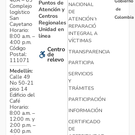
Gobierno
Puntos de
NACIONAL
Complejo
Atención y
de
logístico
DE
Centros
Colombia
San
ATENCIÓN Y
Regionales
Cayetano
REPARACIÓN
Unidad en
Horario:
INTEGRAL A
línea
8:00 a.m. –
VÍCTIMAS
4:00 p.m.
Código
Centro
TRANSPARENCIA
Postal:
de
relevo
111071
PARTICIPA
Medellín:
SERVICIOS
Calle 49
Y
No 50-21
TRÁMITES
piso 14
Edificio del
PARTICIPACIÓN
Café
Horario:
INFORMACIÓN
8:00 a.m. –
12:00 m. y
CERTIFICADO
2:00 p.m. –
DE
4:00 p.m.