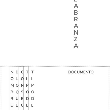
A
B
R
A
N
Z
A
N
B
C
T
T
DOCUMENTO
O
L
O
I
I
M
O
N
P
P
B
Q
S
O
O
R
U
E
D
D
E
E
C
E
E