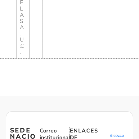
E
L
A
S
A
.
U
.C
.
SEDE
Correo
ENLACES
NACIO
institucional:
DE