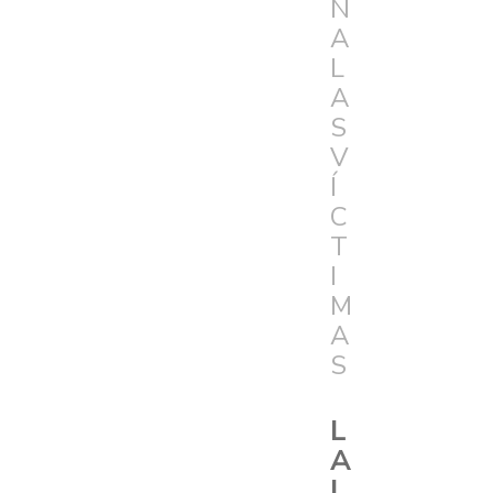
N
A
L
A
S
V
Í
C
T
I
M
A
S
L
A
L