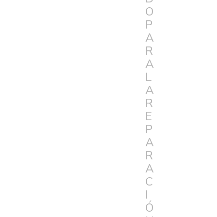
O
P
A
R
A
L
A
R
E
P
A
R
A
C
I
Ó