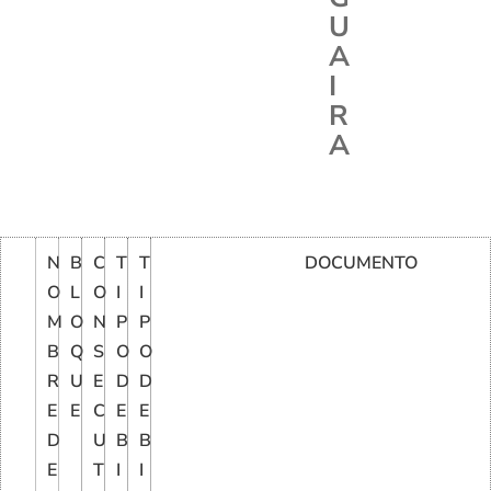
U
A
I
R
A
N
B
C
T
T
DOCUMENTO
O
L
O
I
I
M
O
N
P
P
B
Q
S
O
O
R
U
E
D
D
E
E
C
E
E
D
U
B
B
E
T
I
I