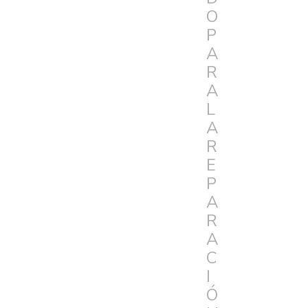
O
P
A
R
A
L
A
R
E
P
A
R
A
C
I
Ó