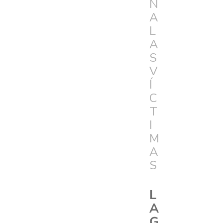
N
A
L
A
S
V
Í
C
T
I
M
A
S
L
A
G