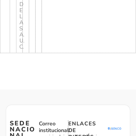
D
E
L
A
S
A.
U.
C.
SEDE
Correo
ENLACES
NACIO
institucional:
DE
NAL