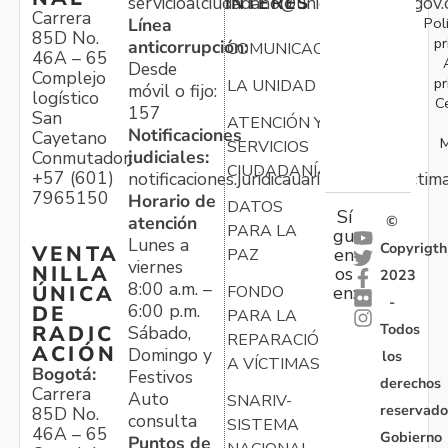
servicioalciudadano@unidadvictimas.gov.
INTERÉS
Carrera
Pol
Línea
85D No.
pr
anticorrupción:
COMUNICACIONES
46A – 65
Desde
Complejo
pr
LA UNIDAD
móvil o fijo:
logístico
C
157
San
ATENCIÓN Y
Notificaciones
Cayetano
M
SERVICIOS
judiciales:
Conmutador:
CIUDADANÍA
+57 (601)
notificaciones.juridicauariv@unidadvictim
7965150
Horario de
DATOS
Sí
atención
©
PARA LA
gu
Lunes a
Copyrigth
VENTA
en
PAZ
viernes
NILLA
os
2023
8:00 a.m. –
ÚNICA
FONDO
en:
-
6:00 p.m.
DE
PARA LA
Todos
RADIC
Sábado,
REPARACIÓN
ACIÓN
Domingo y
los
A VÍCTIMAS
Bogotá:
Festivos
derechos
Carrera
Auto
SNARIV-
reservado
85D No.
consulta
SISTEMA
46A – 65
Gobierno
Puntos de