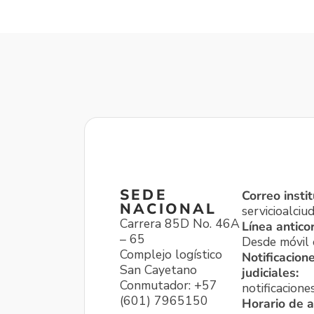
SEDE
Correo instit
NACIONAL
servicioalci
Carrera 85D No. 46A
Línea antico
– 65
Desde móvil o
Complejo logístico
Notificacion
San Cayetano
judiciales:
Conmutador: +57
notificacione
(601) 7965150
Horario de a