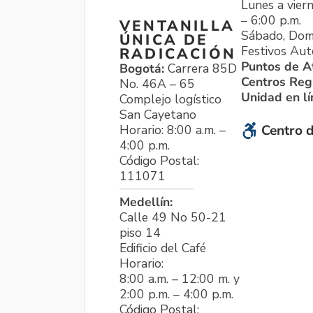
Lunes a viern
– 6:00 p.m.
VENTANILLA
Sábado, Dom
ÚNICA DE
Festivos Aut
RADICACIÓN
Puntos de A
Bogotá:
Carrera 85D
Centros Reg
No. 46A – 65
Unidad en l
Complejo logístico
San Cayetano
Horario: 8:00 a.m. –
Centro d
4:00 p.m.
Código Postal:
111071
Medellín:
Calle 49 No 50-21
piso 14
Edificio del Café
Horario:
8:00 a.m. – 12:00 m. y
2:00 p.m. – 4:00 p.m.
Código Postal: