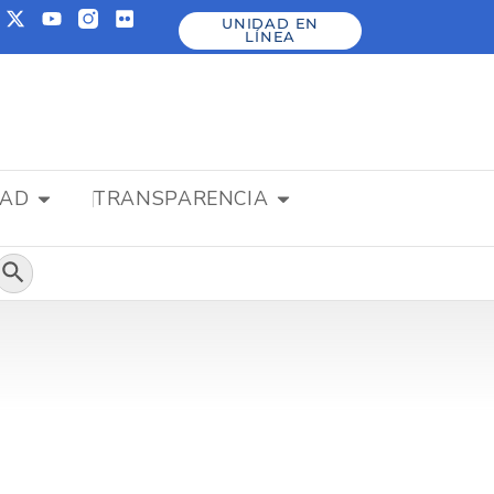
UNIDAD EN
LÍNEA
DAD
TRANSPARENCIA
Botón de búsqueda