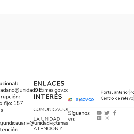
ENLACES
ucional:
DE
udadano@unidadvictimas.gov.co
Portal anterior
Po
INTERÉS
rrupción:
Centro de relevo
 fijo: 157
es
COMUNICACIONES
Síguenos
en:
LA UNIDAD
s.juridicauariv@unidadvictimas.gov.co
ATENCIÓN Y
tención