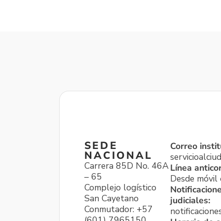
SEDE
Correo instit
NACIONAL
servicioalci
Carrera 85D No. 46A
Línea antico
– 65
Desde móvil o
Complejo logístico
Notificacion
San Cayetano
judiciales:
Conmutador: +57
notificacione
(601) 7965150