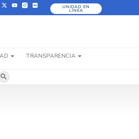
UNIDAD EN
LÍNEA
DAD
TRANSPARENCIA
Botón de búsqueda