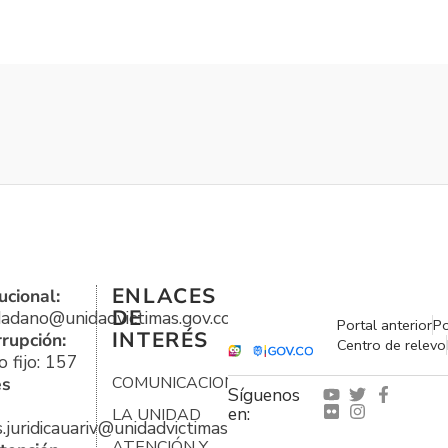
ENLACES
ucional:
DE
udadano@unidadvictimas.gov.co
Portal anterior
Po
INTERÉS
rrupción:
Centro de relevo
 fijo: 157
es
COMUNICACIONES
Síguenos
en:
LA UNIDAD
s.juridicauariv@unidadvictimas.gov.co
ATENCIÓN Y