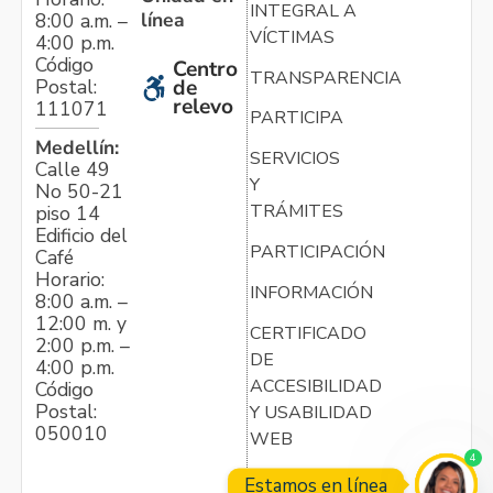
INTEGRAL A
línea
8:00 a.m. –
VÍCTIMAS
4:00 p.m.
Código
Centro
TRANSPARENCIA
Postal:
de
relevo
111071
PARTICIPA
Medellín:
SERVICIOS
Calle 49
Y
No 50-21
TRÁMITES
piso 14
Edificio del
PARTICIPACIÓN
Café
Horario:
INFORMACIÓN
8:00 a.m. –
12:00 m. y
CERTIFICADO
2:00 p.m. –
DE
4:00 p.m.
ACCESIBILIDAD
Código
Postal:
Y USABILIDAD
050010
WEB
4
Estamos en línea