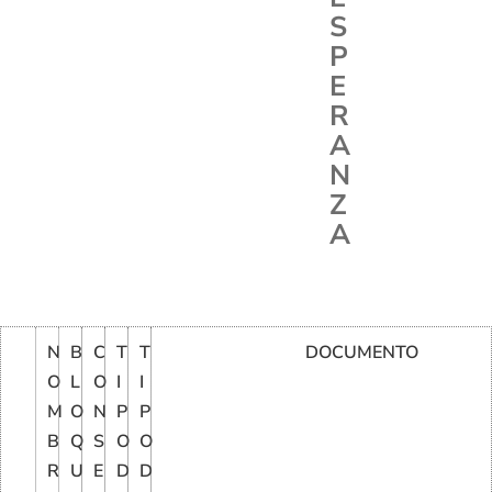
S
P
E
R
A
N
Z
A
N
B
C
T
T
DOCUMENTO
O
L
O
I
I
M
O
N
P
P
B
Q
S
O
O
R
U
E
D
D