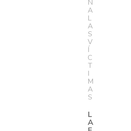
N
A
L
A
S
V
Í
C
T
I
M
A
S
L
A
E