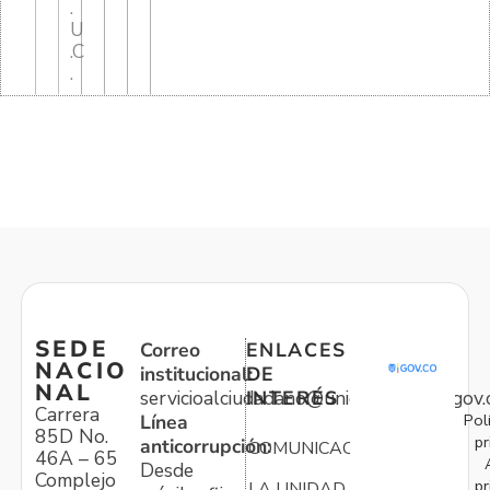
.
U
.C
.
SEDE
Correo
ENLACES
NACIO
institucional:
DE
NAL
servicioalciudadano@unidadvictimas.gov.
INTERÉS
Carrera
Pol
Línea
85D No.
pr
anticorrupción:
COMUNICACIONES
46A – 65
Desde
Complejo
pr
LA UNIDAD