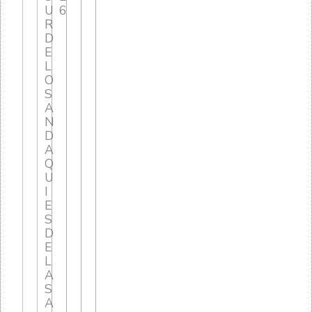
U
6
R
D
E
L
O
S
A
N
D
A
Q
U
I
E
S
D
E
L
A
S
A