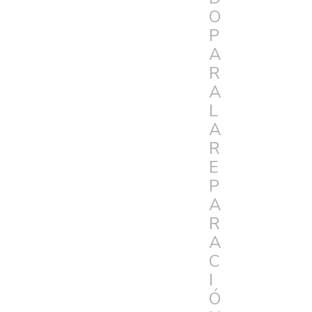
O
P
A
R
A
L
A
R
E
P
A
R
A
C
I
Ó