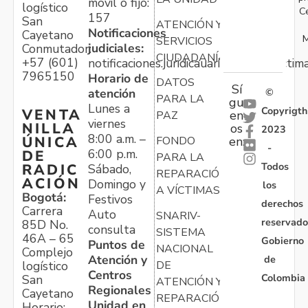
móvil o fijo:
logístico
C
157
San
ATENCIÓN Y
Notificaciones
Cayetano
M
SERVICIOS
judiciales:
Conmutador:
CIUDADANÍA
+57 (601)
notificaciones.juridicauariv@unidadvictim
7965150
Horario de
DATOS
Sí
atención
©
PARA LA
gu
Lunes a
Copyrigth
VENTA
en
PAZ
viernes
NILLA
os
2023
8:00 a.m. –
ÚNICA
FONDO
en:
-
6:00 p.m.
DE
PARA LA
Todos
RADIC
Sábado,
REPARACIÓN
ACIÓN
Domingo y
los
A VÍCTIMAS
Bogotá:
Festivos
derechos
Carrera
Auto
SNARIV-
reservado
85D No.
consulta
SISTEMA
46A – 65
Gobierno
Puntos de
NACIONAL
Complejo
Atención y
de
logístico
DE
Centros
Colombia
San
ATENCIÓN Y
Regionales
Cayetano
REPARACIÓN
Unidad en
Horario: