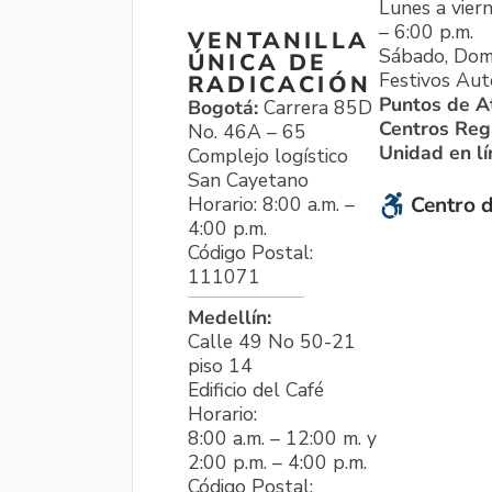
Lunes a viern
– 6:00 p.m.
VENTANILLA
Sábado, Dom
ÚNICA DE
Festivos Aut
RADICACIÓN
Puntos de A
Bogotá:
Carrera 85D
Centros Reg
No. 46A – 65
Unidad en l
Complejo logístico
San Cayetano
Horario: 8:00 a.m. –
Centro d
4:00 p.m.
Código Postal:
111071
Medellín:
Calle 49 No 50-21
piso 14
Edificio del Café
Horario:
8:00 a.m. – 12:00 m. y
2:00 p.m. – 4:00 p.m.
Código Postal: