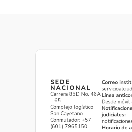
SEDE
Correo instit
NACIONAL
servicioalci
Carrera 85D No. 46A
Línea antico
– 65
Desde móvil o
Complejo logístico
Notificacion
San Cayetano
judiciales:
Conmutador: +57
notificacione
(601) 7965150
Horario de a