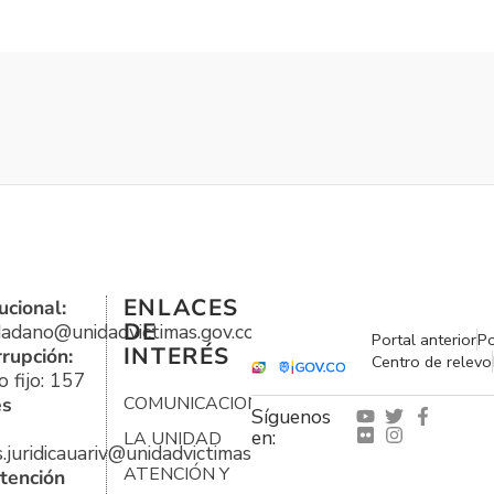
ENLACES
ucional:
DE
udadano@unidadvictimas.gov.co
Portal anterior
Po
INTERÉS
rrupción:
Centro de relevo
 fijo: 157
es
COMUNICACIONES
Síguenos
en:
LA UNIDAD
s.juridicauariv@unidadvictimas.gov.co
ATENCIÓN Y
tención