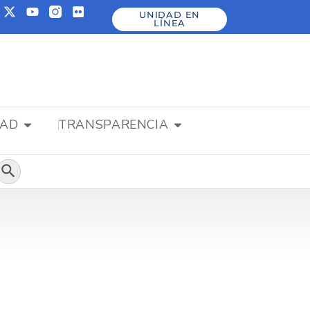
UNIDAD EN
LÍNEA
DAD
TRANSPARENCIA
Botón de búsqueda