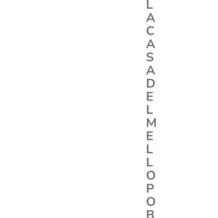
L
A
C
A
S
A
D
E
L
M
E
L
L
O
P
O
B