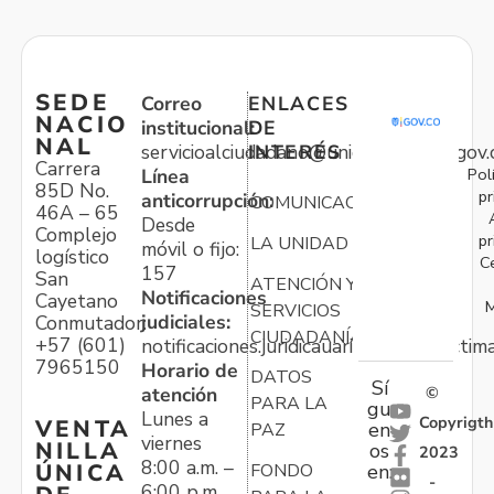
SEDE
Correo
ENLACES
NACIO
institucional:
DE
NAL
servicioalciudadano@unidadvictimas.gov.
INTERÉS
Carrera
Pol
Línea
85D No.
pr
anticorrupción:
COMUNICACIONES
46A – 65
Desde
Complejo
pr
LA UNIDAD
móvil o fijo:
logístico
C
157
San
ATENCIÓN Y
Notificaciones
Cayetano
M
SERVICIOS
judiciales:
Conmutador:
CIUDADANÍA
+57 (601)
notificaciones.juridicauariv@unidadvictim
7965150
Horario de
DATOS
Sí
atención
©
PARA LA
gu
Lunes a
Copyrigth
VENTA
en
PAZ
viernes
NILLA
os
2023
8:00 a.m. –
ÚNICA
FONDO
en:
-
6:00 p.m.