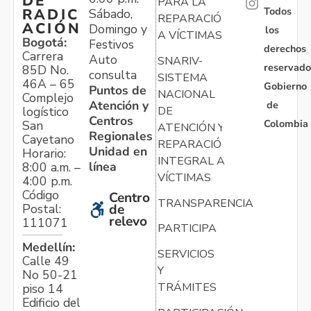
DE
PARA LA
Todos
RADIC
Sábado,
REPARACIÓN
ACIÓN
Domingo y
los
A VÍCTIMAS
Bogotá:
Festivos
derechos
Carrera
Auto
SNARIV-
reservado
85D No.
consulta
SISTEMA
46A – 65
Gobierno
Puntos de
NACIONAL
Complejo
Atención y
de
logístico
DE
Centros
Colombia
San
ATENCIÓN Y
Regionales
Cayetano
REPARACIÓN
Unidad en
Horario:
INTEGRAL A
línea
8:00 a.m. –
VÍCTIMAS
4:00 p.m.
Código
Centro
TRANSPARENCIA
Postal:
de
relevo
111071
PARTICIPA
Medellín:
SERVICIOS
Calle 49
Y
No 50-21
TRÁMITES
piso 14
Edificio del