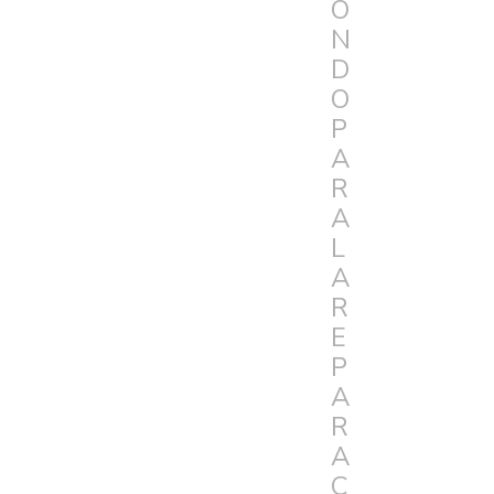
O
N
D
O
P
A
R
A
L
A
R
E
P
A
R
A
C