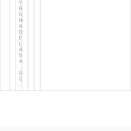
Y
R
O
N
A
D
E
L
A
S
A
.
U
.C
.