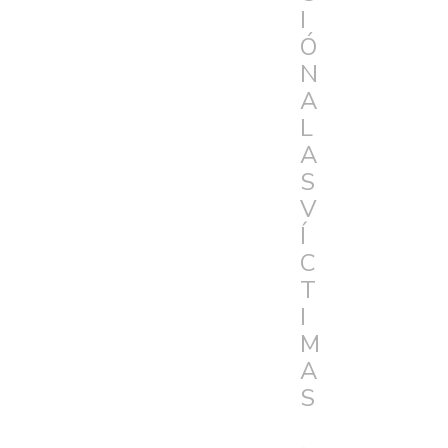
I
Ó
N
A
L
A
S
V
Í
C
T
I
M
A
S