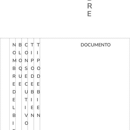
R
E
N
B
C
T
T
DOCUMENTO
O
L
O
I
I
M
O
N
P
P
B
Q
S
O
O
R
U
E
D
D
E
E
C
E
E
D
U
B
B
E
T
I
I
L
I
E
E
B
V
N
N
I
O