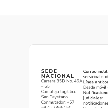
SEDE
Correo instit
NACIONAL
servicioalci
Carrera 85D No. 46A
Línea antico
– 65
Desde móvil o
Complejo logístico
Notificacion
San Cayetano
judiciales:
Conmutador: +57
notificacione
(601) 7965150