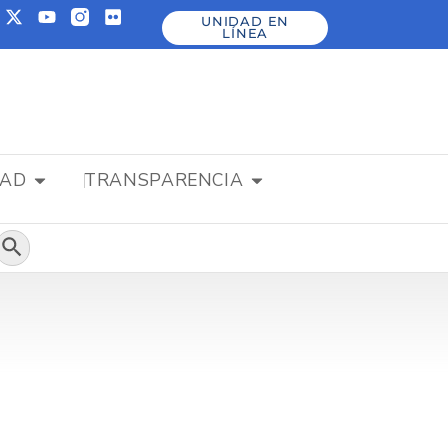
UNIDAD EN
LÍNEA
DAD
TRANSPARENCIA
Botón de búsqueda