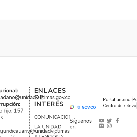
ENLACES
ucional:
DE
udadano@unidadvictimas.gov.co
Portal anterior
Po
INTERÉS
rrupción:
Centro de relevo
 fijo: 157
es
COMUNICACIONES
Síguenos
en:
LA UNIDAD
s.juridicauariv@unidadvictimas.gov.co
ATENCIÓN Y