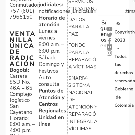
M
SERVICIOS
judiciales:
Conmutador:
CIUDADANÍA
+57 (601)
notificaciones.juridicauariv@unidadvictim
7965150
Horario de
DATOS
Sí
atención
©
PARA LA
gu
Lunes a
Copyrigth
VENTA
en
PAZ
viernes
NILLA
os
2023
8:00 a.m. –
ÚNICA
FONDO
en:
-
6:00 p.m.
DE
PARA LA
Todos
RADIC
Sábado,
REPARACIÓN
ACIÓN
Domingo y
los
A VÍCTIMAS
Bogotá:
Festivos
derechos
Carrera
Auto
SNARIV-
reservado
85D No.
consulta
SISTEMA
46A – 65
Gobierno
Puntos de
NACIONAL
Complejo
Atención y
de
logístico
DE
Centros
Colombia
San
ATENCIÓN Y
Regionales
Cayetano
REPARACIÓN
Unidad en
Horario:
INTEGRAL A
línea
8:00 a.m. –
VÍCTIMAS
4:00 p.m.