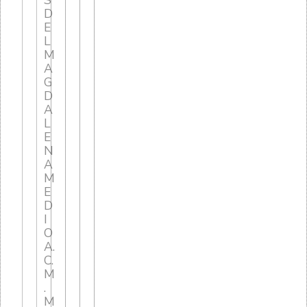
S
D
E
L
M
A
G
D
A
L
E
N
A
M
E
D
I
O
A.
C.
M
.
M