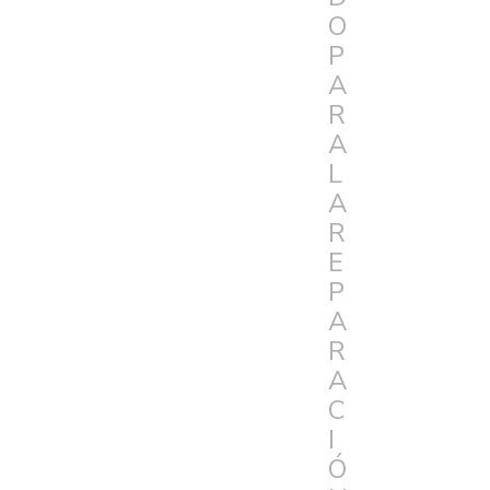
O
P
A
R
A
L
A
R
E
P
A
R
A
C
I
Ó