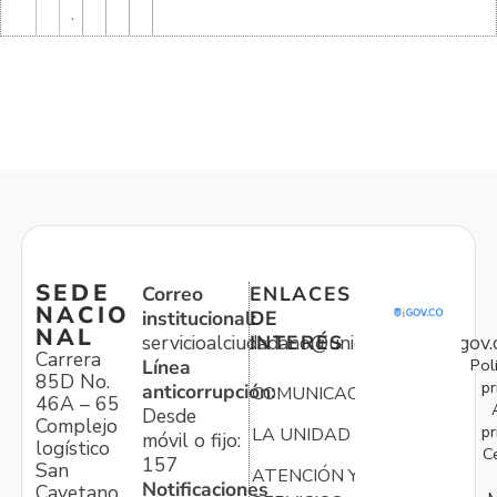
.
SEDE
Correo
ENLACES
NACIO
institucional:
DE
NAL
servicioalciudadano@unidadvictimas.gov.
INTERÉS
Carrera
Pol
Línea
85D No.
pr
anticorrupción:
COMUNICACIONES
46A – 65
Desde
Complejo
pr
LA UNIDAD
móvil o fijo:
logístico
C
157
San
ATENCIÓN Y
Notificaciones
Cayetano