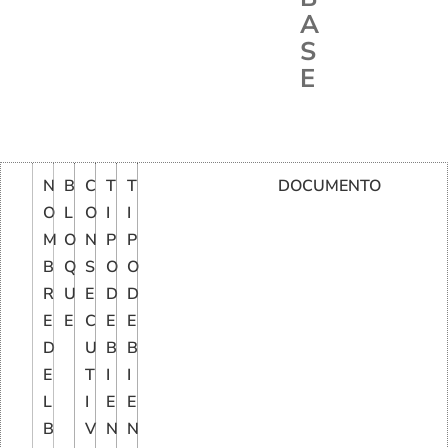
A
S
E
N
B
C
T
T
DOCUMENTO
O
L
O
I
I
M
O
N
P
P
B
Q
S
O
O
R
U
E
D
D
E
E
C
E
E
D
U
B
B
E
T
I
I
L
I
E
E
B
V
N
N