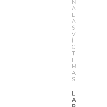
N
A
L
A
S
V
Í
C
T
I
M
A
S
L
A
B