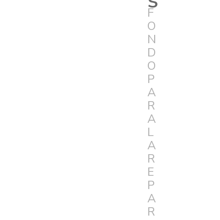
F
O
N
D
O
P
A
R
A
L
A
R
E
P
A
R