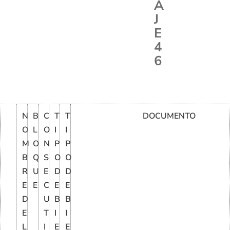
A
J
E
4
6
N
B
C
T
T
DOCUMENTO
O
L
O
I
I
M
O
N
P
P
B
Q
S
O
O
R
U
E
D
D
E
E
C
E
E
D
U
B
B
E
T
I
I
L
I
E
E