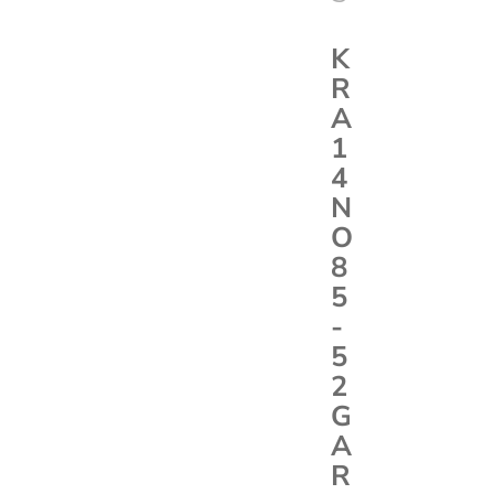
K
R
A
1
4
N
O
8
5
-
5
2
G
A
R