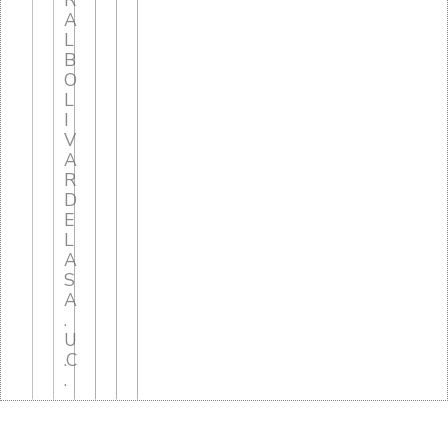
R
A
L
B
O
L
I
V
A
R
D
E
L
A
S
A
.
U
.C
.