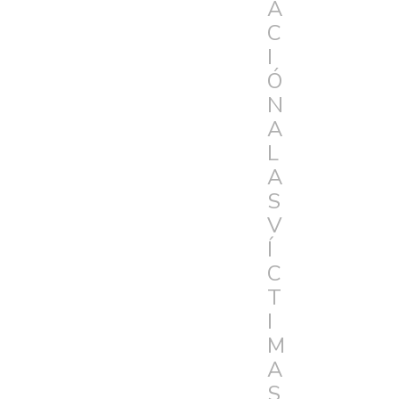
A
C
I
Ó
N
A
L
A
S
V
Í
C
T
I
M
A
S