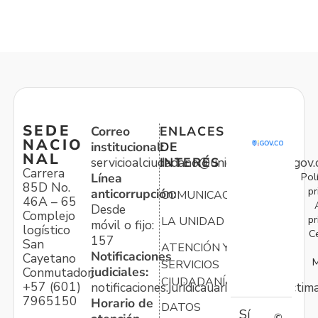
SEDE
Correo
ENLACES
NACIO
institucional:
DE
NAL
servicioalciudadano@unidadvictimas.gov.
INTERÉS
Carrera
Pol
Línea
85D No.
pr
anticorrupción:
COMUNICACIONES
46A – 65
Desde
Complejo
pr
LA UNIDAD
móvil o fijo:
logístico
C
157
San
ATENCIÓN Y
Notificaciones
Cayetano
M
SERVICIOS
judiciales:
Conmutador:
CIUDADANÍA
+57 (601)
notificaciones.juridicauariv@unidadvictim
7965150
Horario de
DATOS
Sí
©