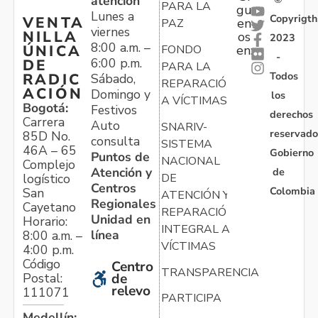
atención
PARA LA
gu
Lunes a
Copyrigth
VENTA
en
PAZ
viernes
NILLA
os
2023
8:00 a.m. –
ÚNICA
FONDO
en:
-
6:00 p.m.
DE
PARA LA
Todos
RADIC
Sábado,
REPARACIÓN
ACIÓN
Domingo y
los
A VÍCTIMAS
Bogotá:
Festivos
derechos
Carrera
Auto
SNARIV-
reservado
85D No.
consulta
SISTEMA
46A – 65
Gobierno
Puntos de
NACIONAL
Complejo
Atención y
de
logístico
DE
Centros
Colombia
San
ATENCIÓN Y
Regionales
Cayetano
REPARACIÓN
Unidad en
Horario:
INTEGRAL A
línea
8:00 a.m. –
VÍCTIMAS
4:00 p.m.
Código
Centro
TRANSPARENCIA
Postal:
de
relevo
111071
PARTICIPA
Medellín: