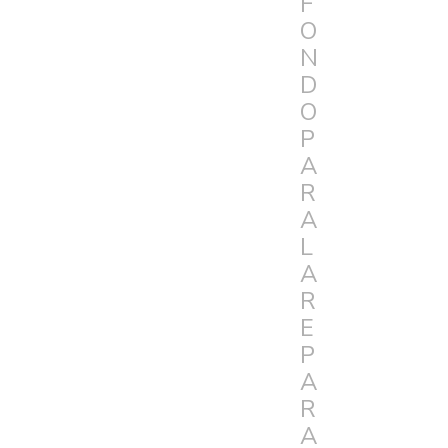
F
O
N
D
O
P
A
R
A
L
A
R
E
P
A
R
A