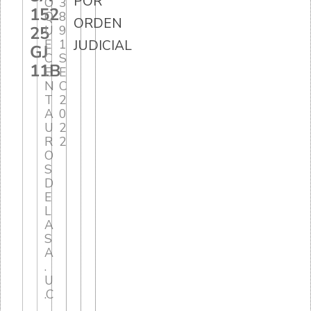
POR
O
3
152
Q
8
ORDEN
25
U
9
E
1
JUDICIAL
GJ
C
S
11B
E
E
N
C
T
2
A
0
U
2
R
2
O
S
D
E
L
A
S
A
.
U
.C
.