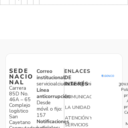
SEDE
Correo
ENLACES
NACIO
institucional:
DE
NAL
servicioalciudadano@unidadvictimas.gov.
INTERÉS
Carrera
Pol
Línea
85D No.
pr
anticorrupción:
COMUNICACIONES
46A – 65
Desde
Complejo
pr
LA UNIDAD
móvil o fijo:
logístico
C
157
San
ATENCIÓN Y
Notificaciones
Cayetano
M
SERVICIOS
judiciales: