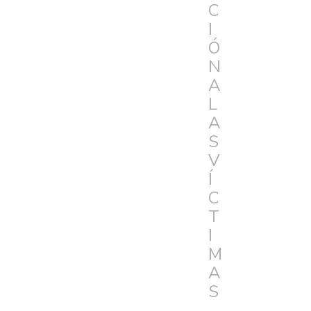
C
I
Ó
N
A
L
A
S
V
Í
C
T
I
M
A
S