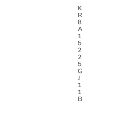
K
R
8
A
1
5
2
2
5
G
J
1
1
B