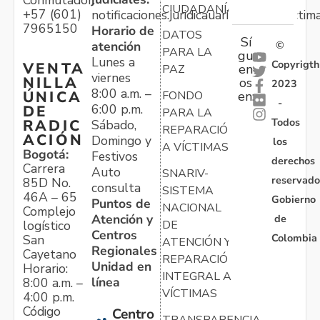
Conmutador:
CIUDADANÍA
+57 (601)
notificaciones.juridicauariv@unidadvictim
7965150
Horario de
DATOS
Sí
atención
©
PARA LA
gu
Lunes a
Copyrigth
VENTA
en
PAZ
viernes
NILLA
os
2023
8:00 a.m. –
ÚNICA
FONDO
en:
-
6:00 p.m.
DE
PARA LA
Todos
RADIC
Sábado,
REPARACIÓN
ACIÓN
Domingo y
los
A VÍCTIMAS
Bogotá:
Festivos
derechos
Carrera
Auto
SNARIV-
reservado
85D No.
consulta
SISTEMA
46A – 65
Gobierno
Puntos de
NACIONAL
Complejo
Atención y
de
logístico
DE
Centros
Colombia
San
ATENCIÓN Y
Regionales
Cayetano
REPARACIÓN
Unidad en
Horario:
INTEGRAL A
línea
8:00 a.m. –
VÍCTIMAS
4:00 p.m.
Código
Centro
TRANSPARENCIA