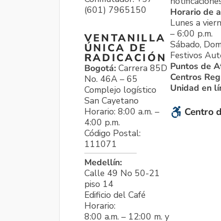
notificacione
(601) 7965150
Horario de a
Lunes a viern
– 6:00 p.m.
VENTANILLA
Sábado, Dom
ÚNICA DE
Festivos Aut
RADICACIÓN
Puntos de A
Bogotá:
Carrera 85D
Centros Reg
No. 46A – 65
Unidad en l
Complejo logístico
San Cayetano
Horario: 8:00 a.m. –
Centro d
4:00 p.m.
Código Postal:
111071
Medellín:
Calle 49 No 50-21
piso 14
Edificio del Café
Horario:
8:00 a.m. – 12:00 m. y