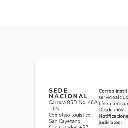
SEDE
Correo instit
NACIONAL
servicioalci
Carrera 85D No. 46A
Línea antico
– 65
Desde móvil o
Complejo logístico
Notificacion
San Cayetano
judiciales:
Conmutador: +57