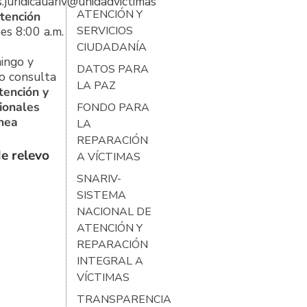
s.juridicauariv@unidadvictimas.gov.co
ATENCIÓN Y
tención
es 8:00 a.m.
SERVICIOS
CIUDADANÍA
ingo y
DATOS PARA
o consulta
LA PAZ
tención y
ionales
FONDO PARA
ínea
LA
REPARACIÓN
e relevo
A VÍCTIMAS
SNARIV-
SISTEMA
NACIONAL DE
ATENCIÓN Y
REPARACIÓN
INTEGRAL A
VÍCTIMAS
TRANSPARENCIA