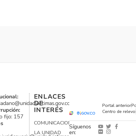
ENLACES
ucional:
DE
udadano@unidadvictimas.gov.co
Portal anterior
Po
INTERÉS
rrupción:
Centro de relevo
 fijo: 157
es
COMUNICACIONES
Síguenos
en:
LA UNIDAD