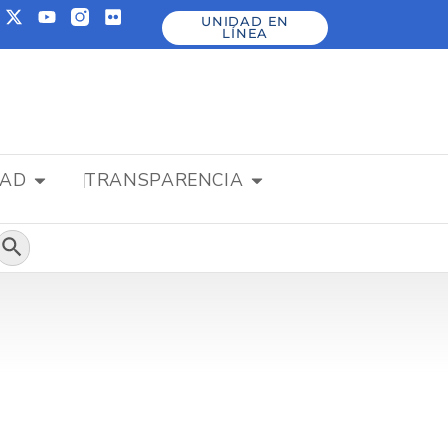
UNIDAD EN
LÍNEA
DAD
TRANSPARENCIA
Botón de búsqueda