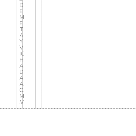
D
E
M
E
T
A
Y
V
IC
H
A
D
A
A.
C.
M
.V