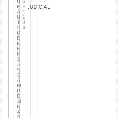
U
S
E
E
JUDICIAL
A
C
U
1
T
0
O
4
D
E
F
E
N
S
A
S
C
A
M
P
E
SI
N
A
S