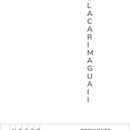
L
A
C
A
R
I
M
A
G
U
A
I
I