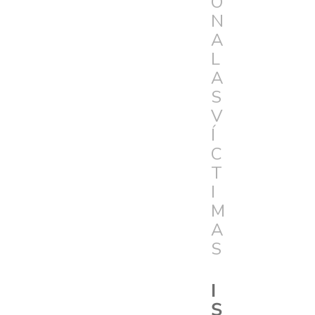
Ó
N
A
L
A
S
V
Í
C
T
I
M
A
S
I
S