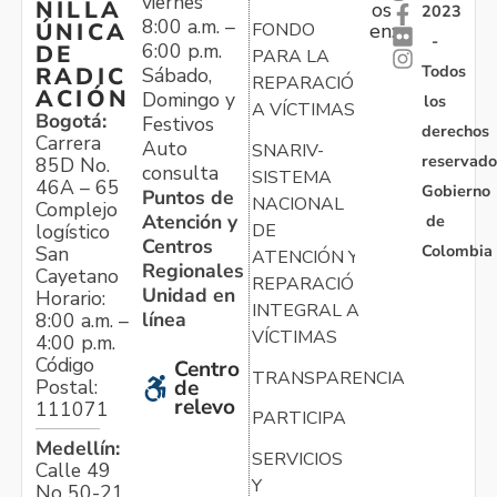
viernes
NILLA
os
2023
8:00 a.m. –
ÚNICA
FONDO
en:
-
6:00 p.m.
DE
PARA LA
Todos
RADIC
Sábado,
REPARACIÓN
ACIÓN
Domingo y
los
A VÍCTIMAS
Bogotá:
Festivos
derechos
Carrera
Auto
SNARIV-
reservado
85D No.
consulta
SISTEMA
46A – 65
Gobierno
Puntos de
NACIONAL
Complejo
Atención y
de
logístico
DE
Centros
Colombia
San
ATENCIÓN Y
Regionales
Cayetano
REPARACIÓN
Unidad en
Horario:
INTEGRAL A
línea
8:00 a.m. –
VÍCTIMAS
4:00 p.m.
Código
Centro
TRANSPARENCIA
Postal:
de
relevo
111071
PARTICIPA
Medellín:
SERVICIOS
Calle 49
Y
No 50-21