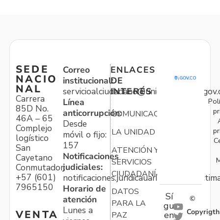
SEDE
Correo
ENLACES
NACIO
institucional:
DE
NAL
servicioalciudadano@unidadvictimas.gov.
INTERÉS
Carrera
Pol
Línea
85D No.
pr
anticorrupción:
COMUNICACIONES
46A – 65
Desde
Complejo
pr
LA UNIDAD
móvil o fijo:
logístico
C
157
San
ATENCIÓN Y
Notificaciones
Cayetano
M
SERVICIOS
judiciales:
Conmutador:
CIUDADANÍA
+57 (601)
notificaciones.juridicauariv@unidadvictim
7965150
Horario de
DATOS
Sí
atención
©
PARA LA
gu
Lunes a
Copyrigth
VENTA
en
PAZ