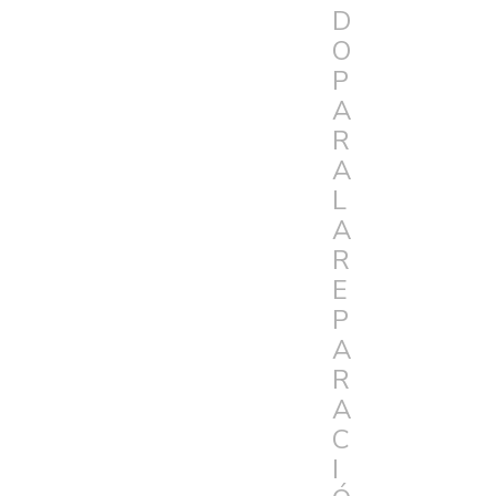
D
O
P
A
R
A
L
A
R
E
P
A
R
A
C
I