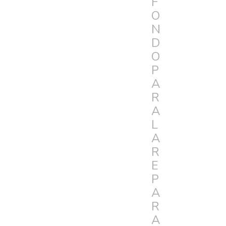
F
O
N
D
O
P
A
R
A
L
A
R
E
P
A
R
A