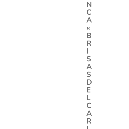
N
C
A
«
B
R
I
S
A
S
D
E
L
C
A
R
I