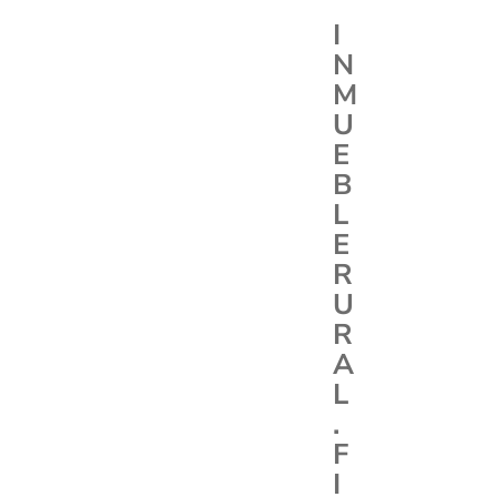
I
N
M
U
E
B
L
E
R
U
R
A
L
.
F
I