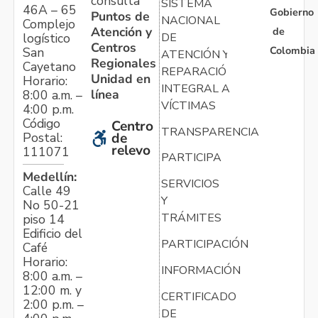
consulta
SISTEMA
46A – 65
Gobierno
Puntos de
NACIONAL
Complejo
Atención y
de
logístico
DE
Centros
Colombia
San
ATENCIÓN Y
Regionales
Cayetano
REPARACIÓN
Unidad en
Horario:
INTEGRAL A
línea
8:00 a.m. –
VÍCTIMAS
4:00 p.m.
Código
Centro
TRANSPARENCIA
Postal:
de
relevo
111071
PARTICIPA
Medellín:
SERVICIOS
Calle 49
Y
No 50-21
TRÁMITES
piso 14
Edificio del
PARTICIPACIÓN
Café
Horario:
INFORMACIÓN
8:00 a.m. –
12:00 m. y
CERTIFICADO
2:00 p.m. –
DE