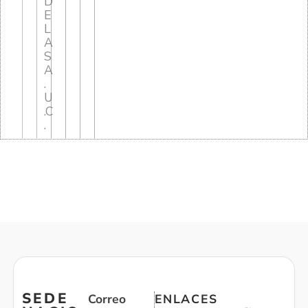
D
E
L
A
S
A
.
U
.C
.
SEDE
Correo
ENLACES