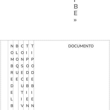
B
E
»
N
B
C
T
T
DOCUMENTO
O
L
O
I
I
M
O
N
P
P
B
Q
S
O
O
R
U
E
D
D
E
E
C
E
E
D
U
B
B
E
T
I
I
L
I
E
E
B
V
N
N