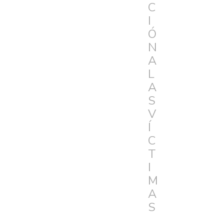
C
I
Ó
N
A
L
A
S
V
Í
C
T
I
M
A
S