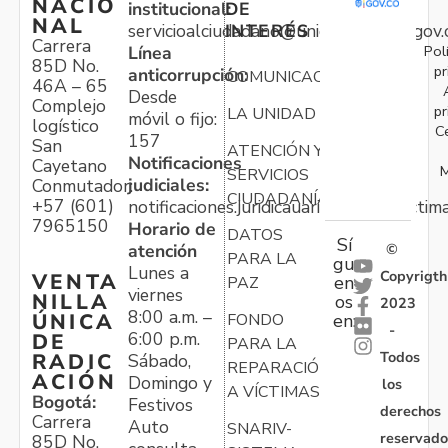
NACIO
institucional:
DE
NAL
servicioalciudadano@unidadvictimas.gov.
INTERÉS
Carrera
Pol
Línea
85D No.
pr
anticorrupción:
COMUNICACIONES
46A – 65
Desde
Complejo
pr
LA UNIDAD
móvil o fijo:
logístico
C
157
San
ATENCIÓN Y
Notificaciones
Cayetano
M
SERVICIOS
judiciales:
Conmutador:
CIUDADANÍA
+57 (601)
notificaciones.juridicauariv@unidadvictim
7965150
Horario de
DATOS
Sí
atención
©
PARA LA
gu
Lunes a
Copyrigth
VENTA
en
PAZ
viernes
NILLA
os
2023
8:00 a.m. –
ÚNICA
FONDO
en:
-
6:00 p.m.
DE
PARA LA
Todos
RADIC
Sábado,
REPARACIÓN
ACIÓN
Domingo y
los
A VÍCTIMAS
Bogotá:
Festivos
derechos
Carrera
Auto
SNARIV-
reservado
85D No.