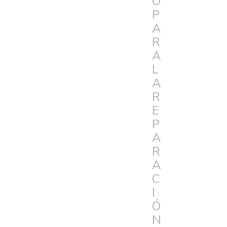
O
P
A
R
A
L
A
R
E
P
A
R
A
C
I
Ó
N