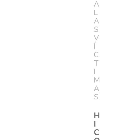
A
L
A
S
V
Í
C
T
I
M
A
S
H
I
C