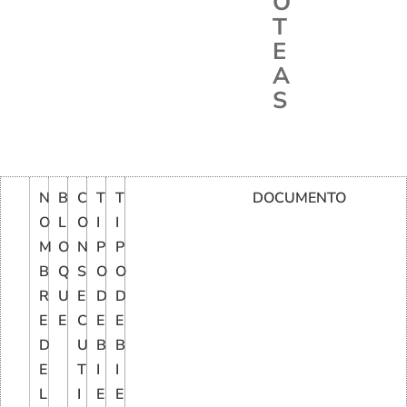
O
T
E
A
S
N
B
C
T
T
DOCUMENTO
O
L
O
I
I
M
O
N
P
P
B
Q
S
O
O
R
U
E
D
D
E
E
C
E
E
D
U
B
B
E
T
I
I
L
I
E
E