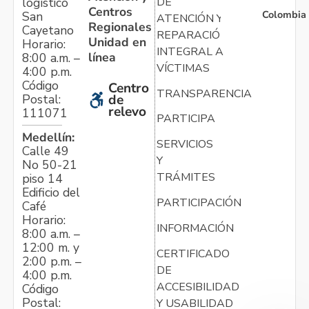
logístico
DE
Centros
Colombia
San
ATENCIÓN Y
Regionales
Cayetano
REPARACIÓN
Unidad en
Horario:
INTEGRAL A
línea
8:00 a.m. –
VÍCTIMAS
4:00 p.m.
Código
Centro
TRANSPARENCIA
Postal:
de
relevo
111071
PARTICIPA
Medellín:
SERVICIOS
Calle 49
Y
No 50-21
TRÁMITES
piso 14
Edificio del
PARTICIPACIÓN
Café
Horario:
INFORMACIÓN
8:00 a.m. –
12:00 m. y
CERTIFICADO
2:00 p.m. –
DE
4:00 p.m.
ACCESIBILIDAD
Código
Postal:
Y USABILIDAD