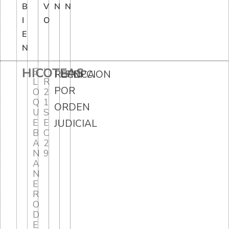
B
V
N
N
I
O
E
N
HICOTEAS
B
I
RECEPCION
FINCA
L
R
POR
O
2
Q
1
ORDEN
U
S
E
E
JUDICIAL
B
C
A
2
N
9
A
N
E
R
O
D
E