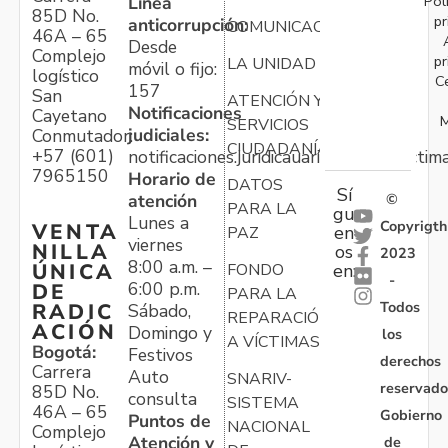
Pol
Línea
85D No.
pr
anticorrupción:
COMUNICACIONES
46A – 65
Desde
Complejo
pr
LA UNIDAD
móvil o fijo:
logístico
C
157
San
ATENCIÓN Y
Notificaciones
Cayetano
M
SERVICIOS
judiciales:
Conmutador:
CIUDADANÍA
+57 (601)
notificaciones.juridicauariv@unidadvictim
7965150
Horario de
DATOS
Sí
atención
©
PARA LA
gu
Lunes a
Copyrigth
VENTA
en
PAZ
viernes
NILLA
os
2023
8:00 a.m. –
ÚNICA
FONDO
en:
-
6:00 p.m.
DE
PARA LA
Todos
RADIC
Sábado,
REPARACIÓN
ACIÓN
Domingo y
los
A VÍCTIMAS
Bogotá:
Festivos
derechos
Carrera
Auto
SNARIV-
reservado
85D No.
consulta
SISTEMA
46A – 65
Gobierno
Puntos de
NACIONAL
Complejo
Atención y
de