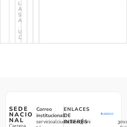
L
A
S
A
.
U
.C
SEDE
Correo
ENLACES
NACIO
institucional:
DE
NAL
servicioalciudadano@unidadvictimas.gov.
INTERÉS
Carrera