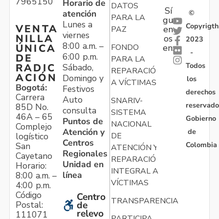
7965150
Horario de
DATOS
Sí
atención
©
PARA LA
gu
Lunes a
Copyrigth
VENTA
en
PAZ
viernes
NILLA
os
2023
8:00 a.m. –
ÚNICA
FONDO
en:
-
6:00 p.m.
DE
PARA LA
Todos
RADIC
Sábado,
REPARACIÓN
ACIÓN
Domingo y
los
A VÍCTIMAS
Bogotá:
Festivos
derechos
Carrera
Auto
SNARIV-
reservado
85D No.
consulta
SISTEMA
46A – 65
Gobierno
Puntos de
NACIONAL
Complejo
Atención y
de
logístico
DE
Centros
Colombia
San
ATENCIÓN Y
Regionales
Cayetano
REPARACIÓN
Unidad en
Horario:
INTEGRAL A
línea
8:00 a.m. –
VÍCTIMAS
4:00 p.m.
Código
Centro
TRANSPARENCIA
Postal:
de
relevo
111071
PARTICIPA