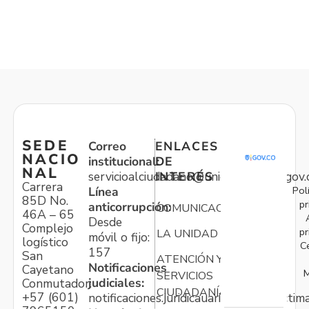
SEDE
Correo
ENLACES
NACIO
institucional:
DE
NAL
servicioalciudadano@unidadvictimas.gov.
INTERÉS
Carrera
Pol
Línea
85D No.
pr
anticorrupción:
COMUNICACIONES
46A – 65
Desde
Complejo
pr
LA UNIDAD
móvil o fijo:
logístico
C
157
San
ATENCIÓN Y
Notificaciones
Cayetano
M
SERVICIOS
judiciales:
Conmutador:
CIUDADANÍA
+57 (601)
notificaciones.juridicauariv@unidadvictim