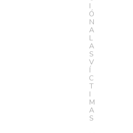
I
Ó
N
A
L
A
S
V
Í
C
T
I
M
A
S