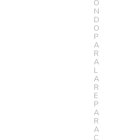
O
N
D
O
P
A
R
A
L
A
R
E
P
A
R
A
C