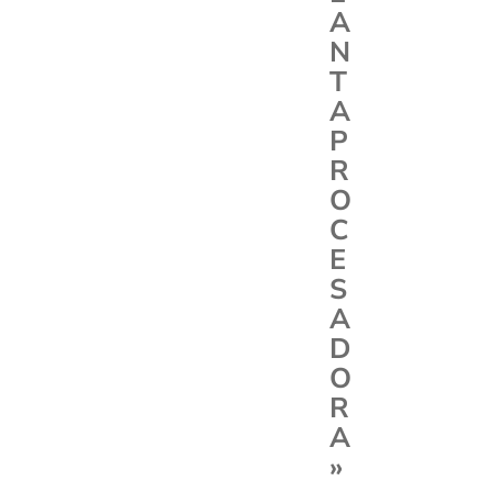
A
N
T
A
P
R
O
C
E
S
A
D
O
R
A
»