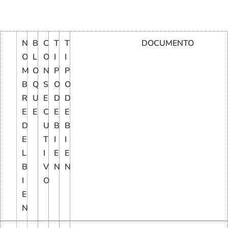
N
B
C
T
T
DOCUMENTO
O
L
O
I
I
M
O
N
P
P
B
Q
S
O
O
R
U
E
D
D
E
E
C
E
E
D
U
B
B
E
T
I
I
L
I
E
E
B
V
N
N
I
O
E
N