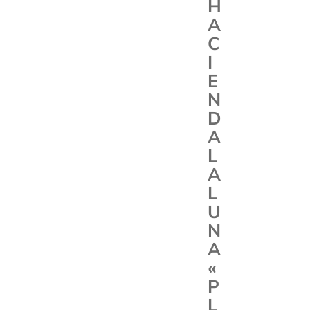
H
A
C
I
E
N
D
A
L
A
L
U
N
A
«
P
L