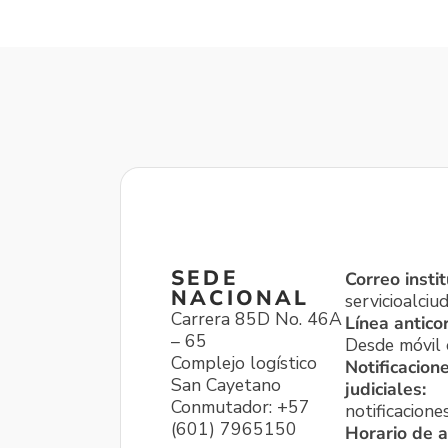
SEDE
Correo instit
NACIONAL
servicioalci
Carrera 85D No. 46A
Línea antico
– 65
Desde móvil o
Complejo logístico
Notificacion
San Cayetano
judiciales:
Conmutador: +57
notificacione
(601) 7965150
Horario de a