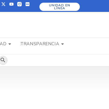
UNIDAD EN
LÍNEA
DAD
TRANSPARENCIA
Botón de búsqueda