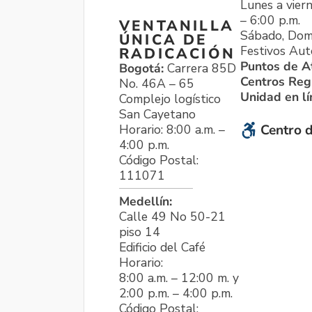
Lunes a viern
– 6:00 p.m.
VENTANILLA
Sábado, Dom
ÚNICA DE
Festivos Aut
RADICACIÓN
Puntos de A
Bogotá:
Carrera 85D
Centros Reg
No. 46A – 65
Unidad en l
Complejo logístico
San Cayetano
Horario: 8:00 a.m. –
Centro d
4:00 p.m.
Código Postal:
111071
Medellín:
Calle 49 No 50-21
piso 14
Edificio del Café
Horario:
8:00 a.m. – 12:00 m. y
2:00 p.m. – 4:00 p.m.
Código Postal: