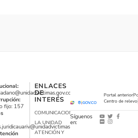
ENLACES
ucional:
DE
udadano@unidadvictimas.gov.co
Portal anterior
Po
INTERÉS
rrupción:
Centro de relevo
 fijo: 157
es
COMUNICACIONES
Síguenos
en:
LA UNIDAD
s.juridicauariv@unidadvictimas.gov.co
ATENCIÓN Y
tención