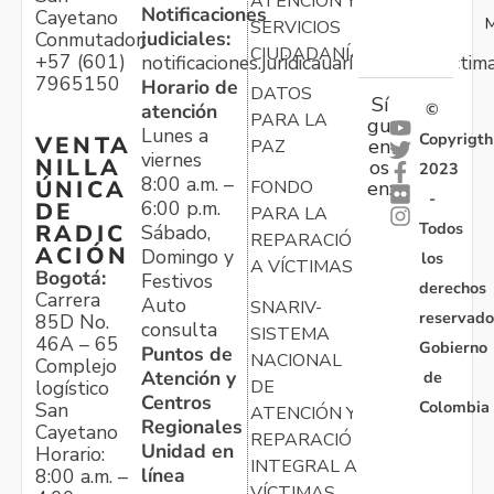
ATENCIÓN Y
Notificaciones
Cayetano
M
SERVICIOS
judiciales:
Conmutador:
CIUDADANÍA
+57 (601)
notificaciones.juridicauariv@unidadvictim
7965150
Horario de
DATOS
Sí
atención
©
PARA LA
gu
Lunes a
Copyrigth
VENTA
en
PAZ
viernes
NILLA
os
2023
8:00 a.m. –
ÚNICA
FONDO
en:
-
6:00 p.m.
DE
PARA LA
Todos
RADIC
Sábado,
REPARACIÓN
ACIÓN
Domingo y
los
A VÍCTIMAS
Bogotá:
Festivos
derechos
Carrera
Auto
SNARIV-
reservado
85D No.
consulta
SISTEMA
46A – 65
Gobierno
Puntos de
NACIONAL
Complejo
Atención y
de
logístico
DE
Centros
Colombia
San
ATENCIÓN Y
Regionales
Cayetano
REPARACIÓN
Unidad en
Horario:
INTEGRAL A
línea
8:00 a.m. –
VÍCTIMAS