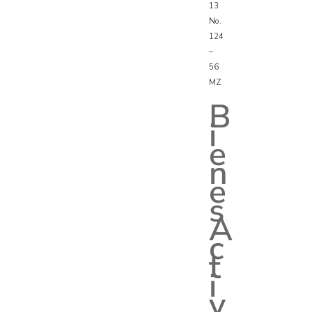
13
No.
124
–
56
MZ
B
i
e
n
e
s
A
c
t
i
v