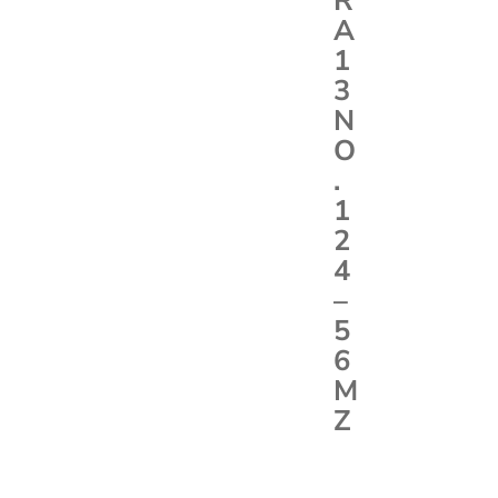
R
A
1
3
N
O
.
1
2
4
–
5
6
M
Z