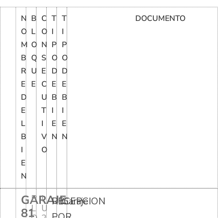
N
B
C
T
T
DOCUMENTO
O
L
O
I
I
M
O
N
P
P
B
Q
S
O
O
R
U
E
D
D
E
E
C
E
E
D
U
B
B
E
T
I
I
L
I
E
E
B
V
N
N
I
O
E
N
GARAJE
B
I
RECEPCION
Garaje
L
U
81
POR