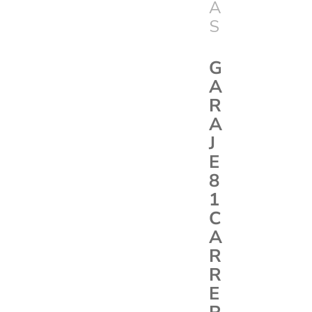
A
S
G
A
R
A
J
E
8
1
C
A
R
R
E