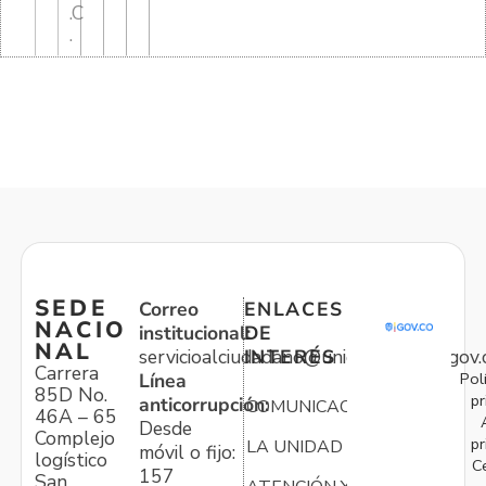
.C
.
SEDE
Correo
ENLACES
NACIO
institucional:
DE
NAL
servicioalciudadano@unidadvictimas.gov.
INTERÉS
Carrera
Pol
Línea
85D No.
pr
anticorrupción:
COMUNICACIONES
46A – 65
Desde
Complejo
pr
LA UNIDAD
móvil o fijo:
logístico
C
157
San