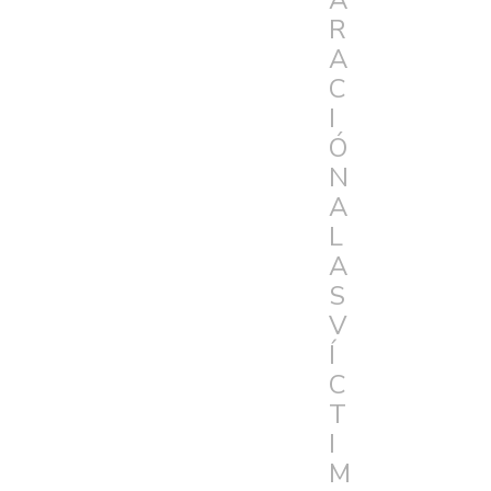
A
R
A
C
I
Ó
N
A
L
A
S
V
Í
C
T
I
M