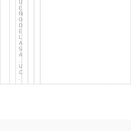
U
E
Ñ
O
D
E
L
A
S
A
.
U
.C
.