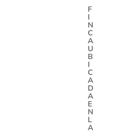
F
I
N
C
A
U
B
I
C
A
D
A
E
N
L
A