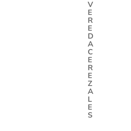
V
E
R
E
D
A
C
E
R
E
Z
A
L
E
S