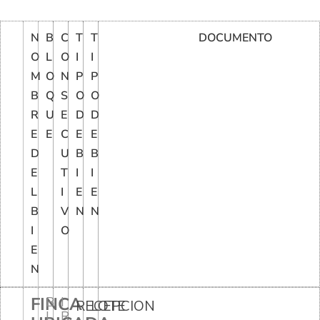
N
B
C
T
T
DOCUMENTO
O
L
O
I
I
M
O
N
P
P
B
Q
S
O
O
R
U
E
D
D
E
E
C
E
E
D
U
B
B
E
T
I
I
L
I
E
E
B
V
N
N
I
O
E
N
FINCA
B
I
RECEPCION
LOTE
L
R