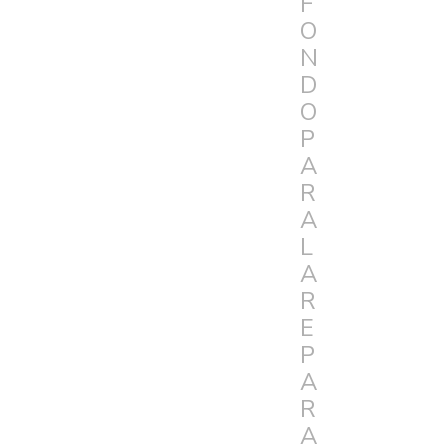
F
O
N
D
O
P
A
R
A
L
A
R
E
P
A
R
A