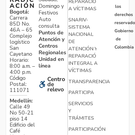
REPARACIÓN
ACIÓN
Domingo y
los
A VÍCTIMAS
Bogotá:
Festivos
derechos
Carrera
Auto
SNARIV-
reservado
85D No.
consulta
SISTEMA
46A – 65
Gobierno
Puntos de
NACIONAL
Complejo
Atención y
de
logístico
DE
Centros
Colombia
San
ATENCIÓN Y
Regionales
Cayetano
REPARACIÓN
Unidad en
Horario:
INTEGRAL A
línea
8:00 a.m. –
VÍCTIMAS
4:00 p.m.
Código
Centro
TRANSPARENCIA
Postal:
de
relevo
111071
PARTICIPA
Medellín:
SERVICIOS
Calle 49
Y
No 50-21
TRÁMITES
piso 14
Edificio del
PARTICIPACIÓN
Café