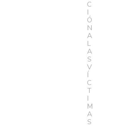
C
I
Ó
N
A
L
A
S
V
Í
C
T
I
M
A
S