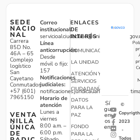
SEDE
Correo
ENLACES
NACIO
institucional:
DE
NAL
servicioalciudadano@unidadvictimas.gov.
INTERÉS
Carrera
Pol
Línea
85D No.
pr
anticorrupción:
COMUNICACIONES
46A – 65
Desde
Complejo
pr
LA UNIDAD
móvil o fijo:
logístico
C
157
San
ATENCIÓN Y
Notificaciones
Cayetano
M
SERVICIOS
judiciales:
Conmutador:
CIUDADANÍA
+57 (601)
notificaciones.juridicauariv@unidadvictim
7965150
Horario de
DATOS
Sí
atención
©
PARA LA
gu
Lunes a
Copyrigth
VENTA
en
PAZ
viernes
NILLA
os
2023
8:00 a.m. –
ÚNICA
FONDO
en:
-
6:00 p.m.
DE
PARA LA
Todos
RADIC
Sábado,