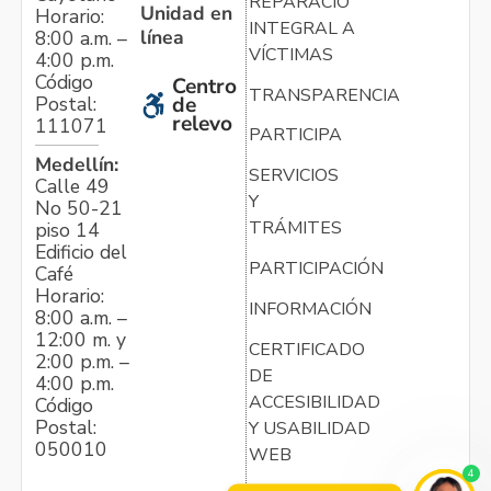
REPARACIÓN
Unidad en
Horario:
INTEGRAL A
línea
8:00 a.m. –
VÍCTIMAS
4:00 p.m.
Código
Centro
TRANSPARENCIA
Postal:
de
relevo
111071
PARTICIPA
Medellín:
SERVICIOS
Calle 49
Y
No 50-21
TRÁMITES
piso 14
Edificio del
PARTICIPACIÓN
Café
Horario:
INFORMACIÓN
8:00 a.m. –
12:00 m. y
CERTIFICADO
2:00 p.m. –
DE
4:00 p.m.
ACCESIBILIDAD
Código
Postal:
Y USABILIDAD
050010
WEB
4