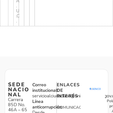
A
.
U
.C
.
SEDE
Correo
ENLACES
NACIO
institucional:
DE
NAL
servicioalciudadano@unidadvictimas.gov.
INTERÉS
Carrera
Pol
Línea
85D No.
pr
anticorrupción:
COMUNICACIONES
46A – 65
Desde