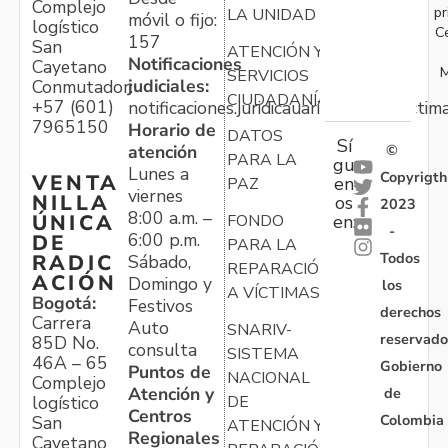
Complejo
pr
LA UNIDAD
móvil o fijo:
logístico
C
157
San
ATENCIÓN Y
Notificaciones
Cayetano
M
SERVICIOS
judiciales:
Conmutador:
CIUDADANÍA
+57 (601)
notificaciones.juridicauariv@unidadvictim
7965150
Horario de
DATOS
Sí
atención
©
PARA LA
gu
Lunes a
Copyrigth
VENTA
en
PAZ
viernes
NILLA
os
2023
8:00 a.m. –
ÚNICA
FONDO
en:
-
6:00 p.m.
DE
PARA LA
Todos
RADIC
Sábado,
REPARACIÓN
ACIÓN
Domingo y
los
A VÍCTIMAS
Bogotá:
Festivos
derechos
Carrera
Auto
SNARIV-
reservado
85D No.
consulta
SISTEMA
46A – 65
Gobierno
Puntos de
NACIONAL
Complejo
Atención y
de
logístico
DE
Centros
Colombia
San
ATENCIÓN Y
Regionales
Cayetano