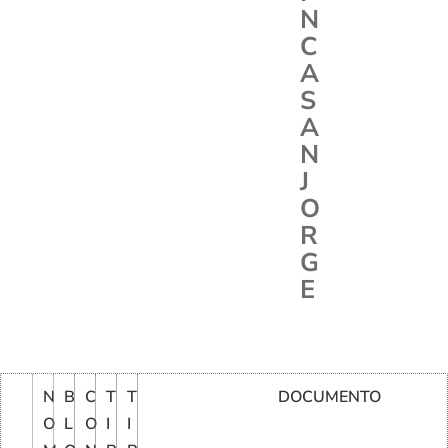
N
C
A
S
A
N
J
O
R
G
E
N
B
C
T
T
DOCUMENTO
O
L
O
I
I