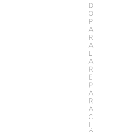
D
O
P
A
R
A
L
A
R
E
P
A
R
A
C
I