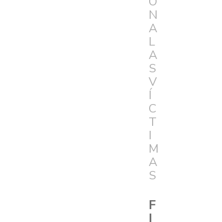
Ó
N
A
L
A
S
V
Í
C
T
I
M
A
S
F
I