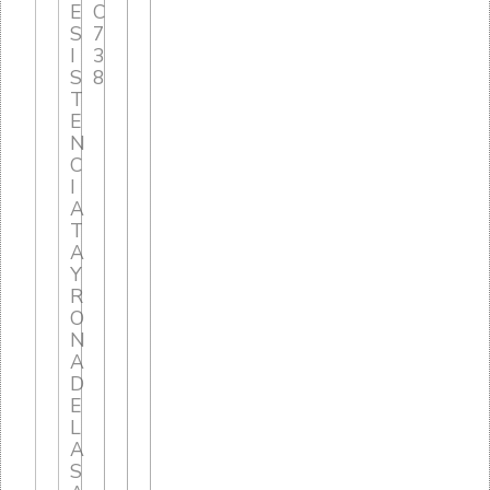
E
C
S
7
I
3
S
8
T
E
N
C
I
A
T
A
Y
R
O
N
A
D
E
L
A
S