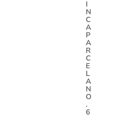
I
N
C
A
P
A
R
C
E
L
A
N
O
.
6