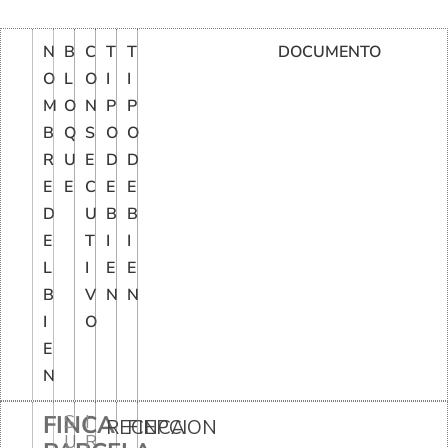
N
B
C
T
T
DOCUMENTO
O
L
O
I
I
M
O
N
P
P
B
Q
S
O
O
R
U
E
D
D
E
E
C
E
E
D
U
B
B
E
T
I
I
L
I
E
E
B
V
N
N
I
O
E
N
FINCA
S
I
RECEPCION
FINCA
U
R