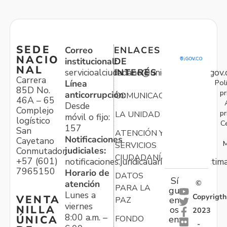
SEDE
Correo
ENLACES
NACIO
institucional:
DE
NAL
servicioalciudadano@unidadvictimas.gov.
INTERÉS
Carrera
Pol
Línea
85D No.
pr
anticorrupción:
COMUNICACIONES
46A – 65
Desde
Complejo
pr
LA UNIDAD
móvil o fijo:
logístico
C
157
San
ATENCIÓN Y
Notificaciones
Cayetano
M
SERVICIOS
judiciales:
Conmutador:
CIUDADANÍA
+57 (601)
notificaciones.juridicauariv@unidadvictim
7965150
Horario de
DATOS
Sí
atención
©
PARA LA
gu
Lunes a
Copyrigth
VENTA
en
PAZ
viernes
NILLA
os
2023
8:00 a.m. –
ÚNICA
FONDO
en:
-