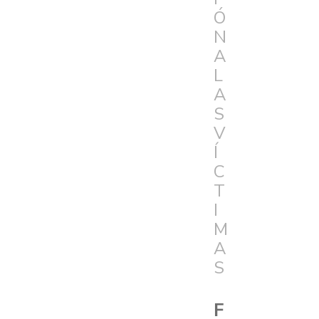
Ó
N
A
L
A
S
V
Í
C
T
I
M
A
S
F