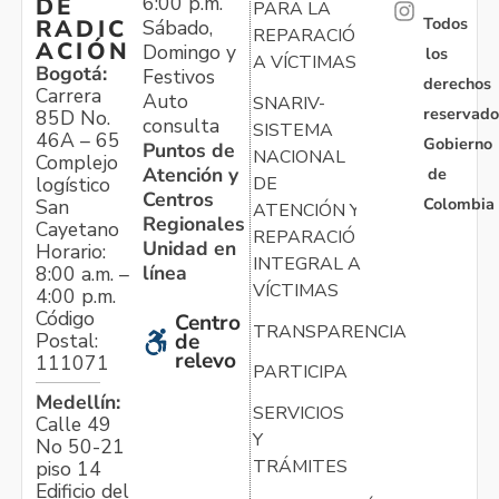
6:00 p.m.
DE
PARA LA
Todos
RADIC
Sábado,
REPARACIÓN
ACIÓN
Domingo y
los
A VÍCTIMAS
Bogotá:
Festivos
derechos
Carrera
Auto
SNARIV-
reservado
85D No.
consulta
SISTEMA
46A – 65
Gobierno
Puntos de
NACIONAL
Complejo
Atención y
de
logístico
DE
Centros
Colombia
San
ATENCIÓN Y
Regionales
Cayetano
REPARACIÓN
Unidad en
Horario:
INTEGRAL A
línea
8:00 a.m. –
VÍCTIMAS
4:00 p.m.
Código
Centro
TRANSPARENCIA
Postal:
de
relevo
111071
PARTICIPA
Medellín:
SERVICIOS
Calle 49
Y
No 50-21
TRÁMITES
piso 14
Edificio del