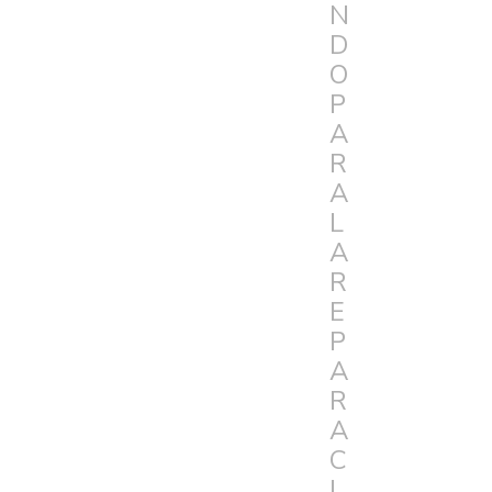
N
D
O
P
A
R
A
L
A
R
E
P
A
R
A
C
I