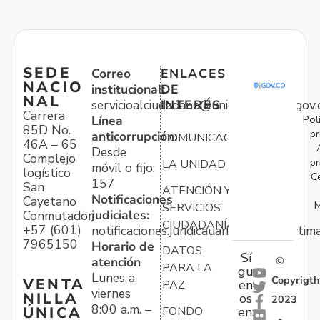
SEDE
Correo
ENLACES
NACIO
institucional:
DE
NAL
servicioalciudadano@unidadvictimas.gov.
INTERÉS
Carrera
Pol
Línea
85D No.
pr
anticorrupción:
COMUNICACIONES
46A – 65
Desde
Complejo
pr
LA UNIDAD
móvil o fijo:
logístico
C
157
San
ATENCIÓN Y
Notificaciones
Cayetano
M
SERVICIOS
judiciales:
Conmutador:
CIUDADANÍA
+57 (601)
notificaciones.juridicauariv@unidadvictim
7965150
Horario de
DATOS
Sí
atención
©
PARA LA
gu
Lunes a
Copyrigth
VENTA
en
PAZ
viernes
NILLA
os
2023
8:00 a.m. –
ÚNICA
FONDO
en:
-