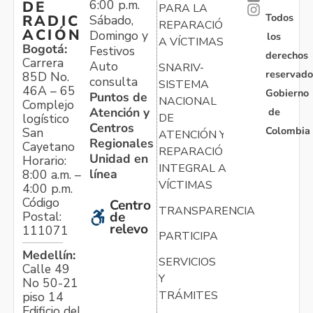
6:00 p.m.
DE
PARA LA
Todos
RADIC
Sábado,
REPARACIÓN
ACIÓN
Domingo y
los
A VÍCTIMAS
Bogotá:
Festivos
derechos
Carrera
Auto
SNARIV-
reservado
85D No.
consulta
SISTEMA
46A – 65
Gobierno
Puntos de
NACIONAL
Complejo
Atención y
de
logístico
DE
Centros
Colombia
San
ATENCIÓN Y
Regionales
Cayetano
REPARACIÓN
Unidad en
Horario:
INTEGRAL A
línea
8:00 a.m. –
VÍCTIMAS
4:00 p.m.
Código
Centro
TRANSPARENCIA
Postal:
de
relevo
111071
PARTICIPA
Medellín:
SERVICIOS
Calle 49
Y
No 50-21
TRÁMITES
piso 14
Edificio del