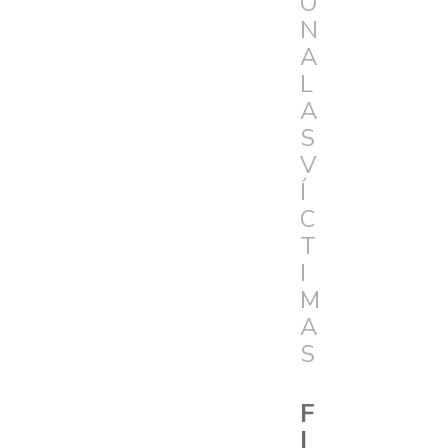
Ó
N
A
L
A
S
V
Í
C
T
I
M
A
S
F
I