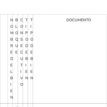
N
B
C
T
T
DOCUMENTO
O
L
O
I
I
M
O
N
P
P
B
Q
S
O
O
R
U
E
D
D
E
E
C
E
E
D
U
B
B
E
T
I
I
L
I
E
E
B
V
N
N
I
O
E
N