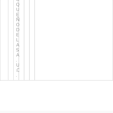
Q
U
E
Ñ
O
D
E
L
A
S
A
.
U
.C
.