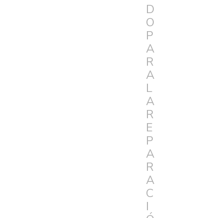
D
O
P
A
R
A
L
A
R
E
P
A
R
A
C
I