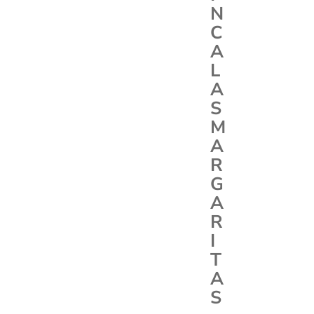
N
C
A
L
A
S
M
A
R
G
A
R
I
T
A
S