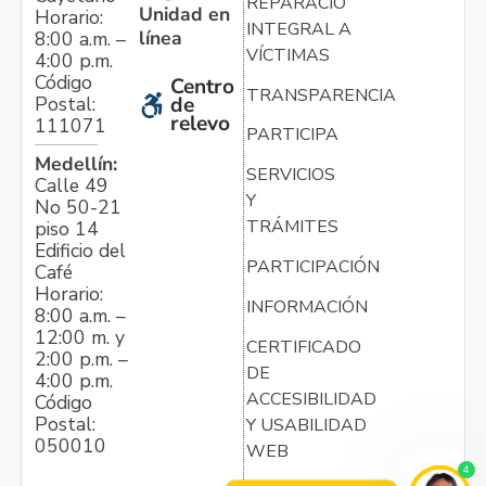
REPARACIÓN
Unidad en
Horario:
INTEGRAL A
línea
8:00 a.m. –
VÍCTIMAS
4:00 p.m.
Código
Centro
TRANSPARENCIA
Postal:
de
relevo
111071
PARTICIPA
Medellín:
SERVICIOS
Calle 49
Y
No 50-21
TRÁMITES
piso 14
Edificio del
PARTICIPACIÓN
Café
Horario:
INFORMACIÓN
8:00 a.m. –
12:00 m. y
CERTIFICADO
2:00 p.m. –
DE
4:00 p.m.
ACCESIBILIDAD
Código
Postal:
Y USABILIDAD
050010
WEB
4