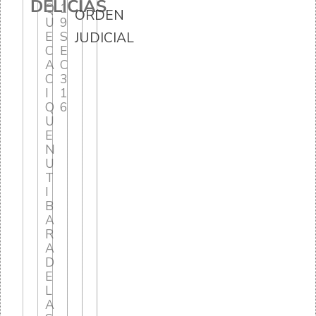
DELICIAS
Q
1
ORDEN
U
9
E
S
JUDICIAL
C
E
A
C
C
3
I
1
Q
6
U
E
N
U
T
I
B
A
R
A
D
E
L
A