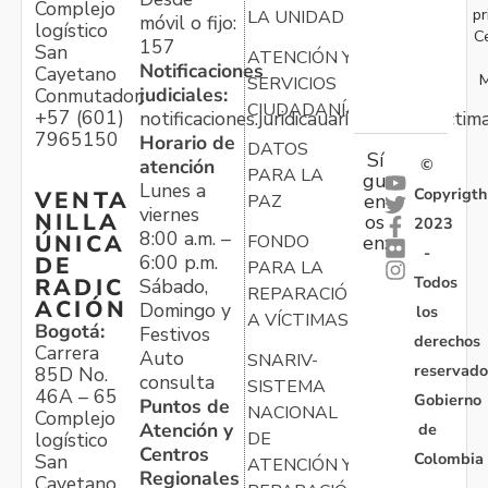
Complejo
pr
LA UNIDAD
móvil o fijo:
logístico
C
157
San
ATENCIÓN Y
Notificaciones
Cayetano
M
SERVICIOS
judiciales:
Conmutador:
CIUDADANÍA
+57 (601)
notificaciones.juridicauariv@unidadvictim
7965150
Horario de
DATOS
Sí
atención
©
PARA LA
gu
Lunes a
Copyrigth
VENTA
en
PAZ
viernes
NILLA
os
2023
8:00 a.m. –
ÚNICA
FONDO
en:
-
6:00 p.m.
DE
PARA LA
Todos
RADIC
Sábado,
REPARACIÓN
ACIÓN
Domingo y
los
A VÍCTIMAS
Bogotá:
Festivos
derechos
Carrera
Auto
SNARIV-
reservado
85D No.
consulta
SISTEMA
46A – 65
Gobierno
Puntos de
NACIONAL
Complejo
Atención y
de
logístico
DE
Centros
Colombia
San
ATENCIÓN Y
Regionales
Cayetano