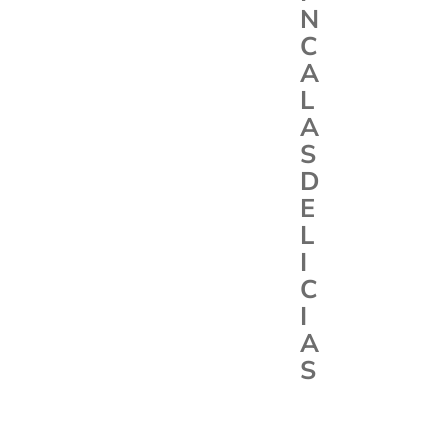
N
C
A
L
A
S
D
E
L
I
C
I
A
S