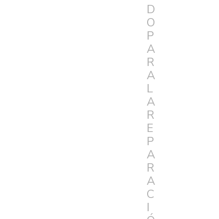
D
O
P
A
R
A
L
A
R
E
P
A
R
A
C
I