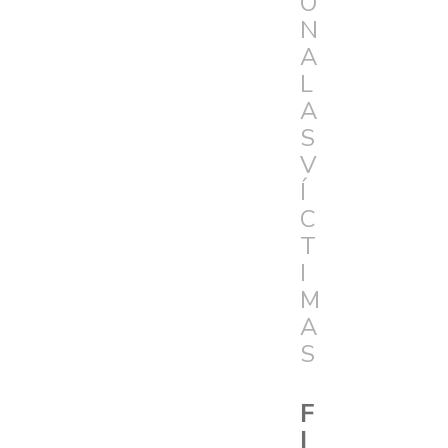
Ó
N
A
L
A
S
V
Í
C
T
I
M
A
S
F
I