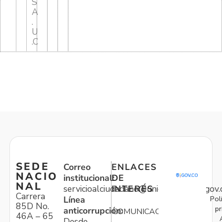
S
A
.
U
.C
SEDE
Correo
ENLACES
NACIO
institucional:
DE
NAL
servicioalciudadano@unidadvictimas.gov.
INTERÉS
Carrera
Pol
Línea
85D No.
pr
anticorrupción:
COMUNICACIONES
46A – 65
Desde