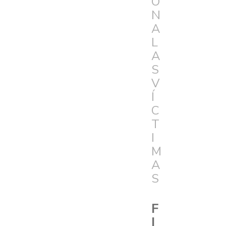
Ó
N
A
L
A
S
V
Í
C
T
I
M
A
S
F
I