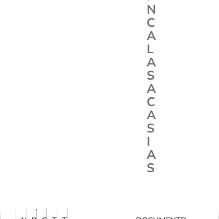
N
C
A
L
A
S
A
C
A
S
I
A
S