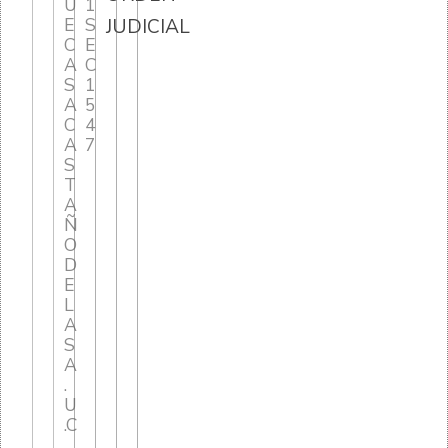
U
1
E
S
JUDICIAL
C
E
A
C
S
1
A
5
C
4
A
7
S
T
A
Ñ
O
D
E
L
A
S
A
.
U
.C
.