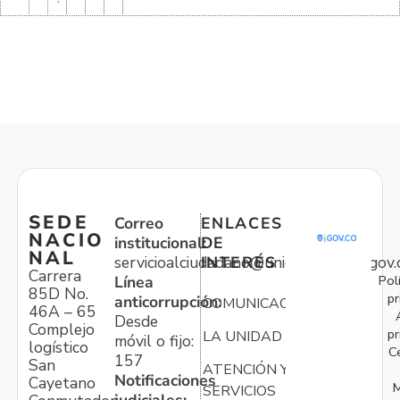
SEDE
Correo
ENLACES
NACIO
institucional:
DE
NAL
servicioalciudadano@unidadvictimas.gov.
INTERÉS
Carrera
Pol
Línea
85D No.
pr
anticorrupción:
COMUNICACIONES
46A – 65
Desde
Complejo
pr
LA UNIDAD
móvil o fijo:
logístico
C
157
San
ATENCIÓN Y
Notificaciones
Cayetano
M
SERVICIOS