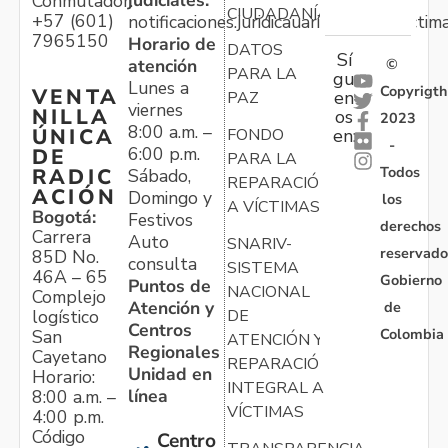
judiciales:
Conmutador:
CIUDADANÍA
+57 (601)
notificaciones.juridicauariv@unidadvictim
7965150
Horario de
DATOS
Sí
atención
©
PARA LA
gu
Lunes a
Copyrigth
VENTA
en
PAZ
viernes
NILLA
os
2023
8:00 a.m. –
ÚNICA
FONDO
en:
-
6:00 p.m.
DE
PARA LA
Todos
RADIC
Sábado,
REPARACIÓN
ACIÓN
Domingo y
los
A VÍCTIMAS
Bogotá:
Festivos
derechos
Carrera
Auto
SNARIV-
reservado
85D No.
consulta
SISTEMA
46A – 65
Gobierno
Puntos de
NACIONAL
Complejo
Atención y
de
logístico
DE
Centros
Colombia
San
ATENCIÓN Y
Regionales
Cayetano
REPARACIÓN
Unidad en
Horario:
INTEGRAL A
línea
8:00 a.m. –
VÍCTIMAS
4:00 p.m.
Código
Centro