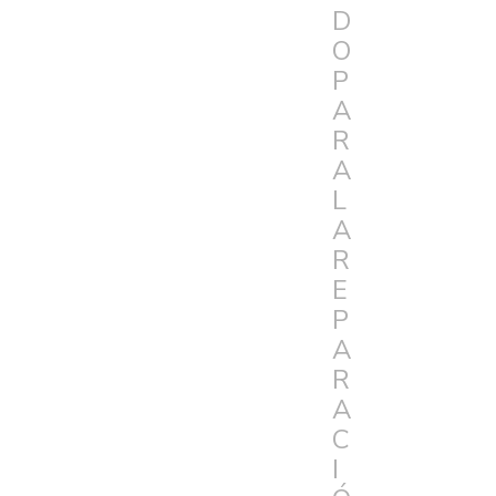
D
O
P
A
R
A
L
A
R
E
P
A
R
A
C
I