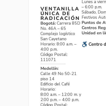
Lunes a viern
– 6:00 p.m.
VENTANILLA
Sábado, Dom
ÚNICA DE
Festivos Aut
RADICACIÓN
Puntos de A
Bogotá:
Carrera 85D
Centros Reg
No. 46A – 65
Unidad en l
Complejo logístico
San Cayetano
Horario: 8:00 a.m. –
Centro d
4:00 p.m.
Código Postal:
111071
Medellín:
Calle 49 No 50-21
piso 14
Edificio del Café
Horario:
8:00 a.m. – 12:00 m. y
2:00 p.m. – 4:00 p.m.
Código Postal: