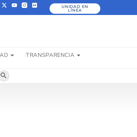
UNIDAD EN
LÍNEA
DAD
TRANSPARENCIA
Botón de búsqueda