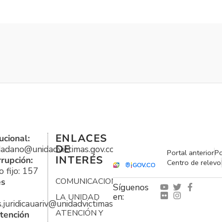
ENLACES
ucional:
DE
udadano@unidadvictimas.gov.co
Portal anterior
Po
INTERÉS
rrupción:
Centro de relevo
 fijo: 157
es
COMUNICACIONES
Síguenos
en:
LA UNIDAD
s.juridicauariv@unidadvictimas.gov.co
ATENCIÓN Y
tención