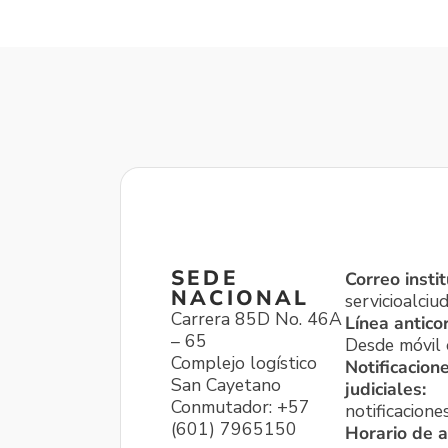
SEDE
Correo instit
NACIONAL
servicioalci
Carrera 85D No. 46A
Línea antico
– 65
Desde móvil o
Complejo logístico
Notificacion
San Cayetano
judiciales:
Conmutador: +57
notificacione
(601) 7965150
Horario de a