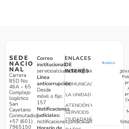
SEDE
Correo
ENLACES
NACIO
institucional:
DE
NAL
servicioalciudadano@unidadvictimas.gov.
INTERÉS
Carrera
Pol
Línea
85D No.
pr
anticorrupción:
COMUNICACIONES
46A – 65
Desde
Complejo
pr
LA UNIDAD
móvil o fijo:
logístico
C
157
San
ATENCIÓN Y
Notificaciones
Cayetano
M
SERVICIOS
judiciales:
Conmutador:
CIUDADANÍA
+57 (601)
notificaciones.juridicauariv@unidadvictim
7965150
Horario de