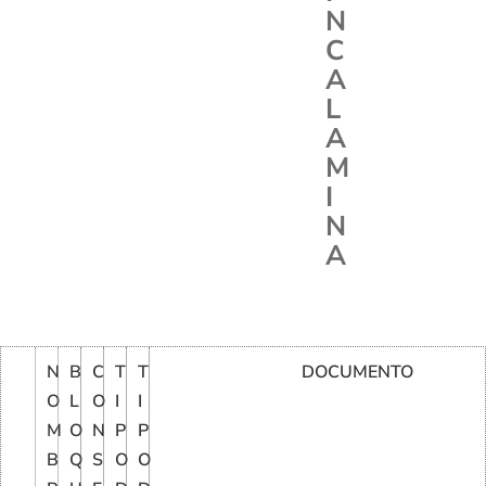
N
C
A
L
A
M
I
N
A
N
B
C
T
T
DOCUMENTO
O
L
O
I
I
M
O
N
P
P
B
Q
S
O
O