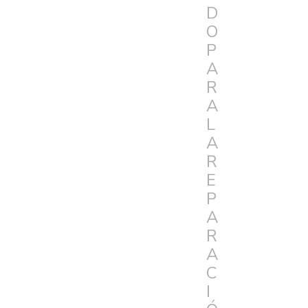
D
O
P
A
R
A
L
A
R
E
P
A
R
A
C
I