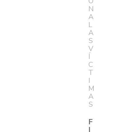
Ó
N
A
L
A
S
V
Í
C
T
I
M
A
S
F
I