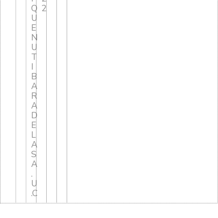
Q
2
U
E
N
U
T
I
B
A
R
A
D
E
L
A
S
A
.
U
.C