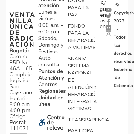
DATOS
Sí
atención
©
PARA LA
gu
Lunes a
Copyrigth
VENTA
en
PAZ
viernes
NILLA
os
2023
8:00 a.m. –
ÚNICA
FONDO
en:
-
6:00 p.m.
DE
PARA LA
Todos
RADIC
Sábado,
REPARACIÓN
ACIÓN
Domingo y
los
A VÍCTIMAS
Bogotá:
Festivos
derechos
Carrera
Auto
SNARIV-
reservado
85D No.
consulta
SISTEMA
46A – 65
Gobierno
Puntos de
NACIONAL
Complejo
Atención y
de
logístico
DE
Centros
Colombia
San
ATENCIÓN Y
Regionales
Cayetano
REPARACIÓN
Unidad en
Horario:
INTEGRAL A
línea
8:00 a.m. –
VÍCTIMAS
4:00 p.m.
Código
Centro
TRANSPARENCIA
Postal:
de
relevo
111071
PARTICIPA