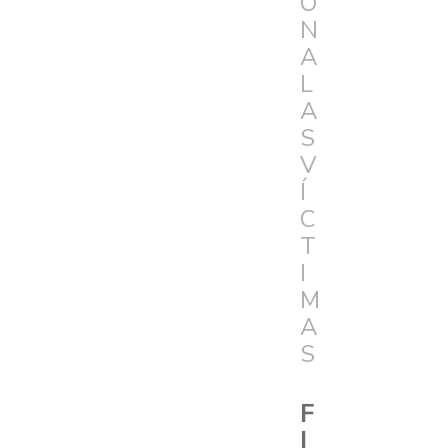
Ó
N
A
L
A
S
V
Í
C
T
I
M
A
S
F
I