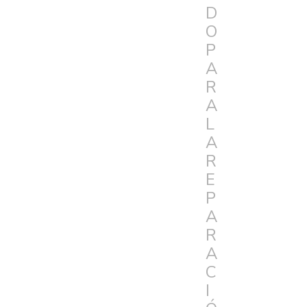
D
O
P
A
R
A
L
A
R
E
P
A
R
A
C
I