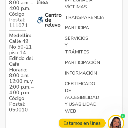
línea
8:00 a.m. –
VÍCTIMAS
4:00 p.m.
Código
Centro
TRANSPARENCIA
Postal:
de
relevo
111071
PARTICIPA
Medellín:
SERVICIOS
Calle 49
Y
No 50-21
TRÁMITES
piso 14
Edificio del
PARTICIPACIÓN
Café
Horario:
INFORMACIÓN
8:00 a.m. –
12:00 m. y
CERTIFICADO
2:00 p.m. –
DE
4:00 p.m.
ACCESIBILIDAD
Código
Postal:
Y USABILIDAD
050010
WEB
4
Estamos en línea