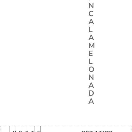
N
C
A
L
A
M
E
L
O
N
A
D
A