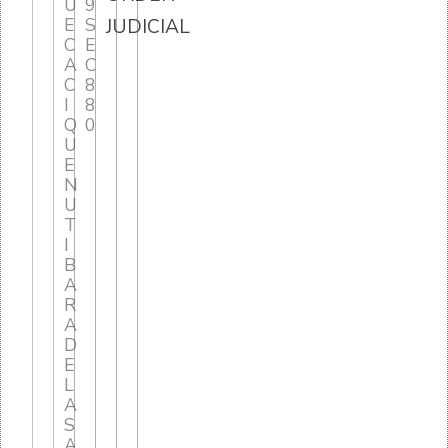
U
9
E
S
JUDICIAL
C
E
A
C
C
8
I
8
Q
0
U
E
N
U
T
I
B
A
R
A
D
E
L
A
S
A