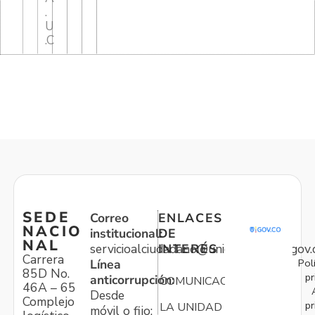
.
U
.C
SEDE
Correo
ENLACES
NACIO
institucional:
DE
NAL
servicioalciudadano@unidadvictimas.gov.
INTERÉS
Carrera
Pol
Línea
85D No.
pr
anticorrupción:
COMUNICACIONES
46A – 65
Desde
Complejo
pr
LA UNIDAD
móvil o fijo: