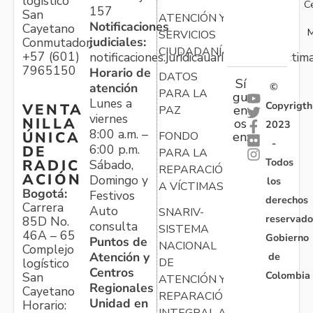
logístico
C
157
San
ATENCIÓN Y
Notificaciones
Cayetano
M
SERVICIOS
judiciales:
Conmutador:
CIUDADANÍA
+57 (601)
notificaciones.juridicauariv@unidadvictim
7965150
Horario de
DATOS
Sí
atención
©
PARA LA
gu
Lunes a
Copyrigth
VENTA
en
PAZ
viernes
NILLA
os
2023
8:00 a.m. –
ÚNICA
FONDO
en:
-
6:00 p.m.
DE
PARA LA
Todos
RADIC
Sábado,
REPARACIÓN
ACIÓN
Domingo y
los
A VÍCTIMAS
Bogotá:
Festivos
derechos
Carrera
Auto
SNARIV-
reservado
85D No.
consulta
SISTEMA
46A – 65
Gobierno
Puntos de
NACIONAL
Complejo
Atención y
de
logístico
DE
Centros
Colombia
San
ATENCIÓN Y
Regionales
Cayetano
REPARACIÓN
Unidad en
Horario:
INTEGRAL A