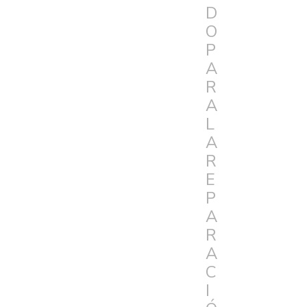
D
O
P
A
R
A
L
A
R
E
P
A
R
A
C
I