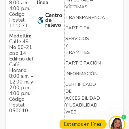
línea
8:00 a.m. –
VÍCTIMAS
4:00 p.m.
Código
Centro
TRANSPARENCIA
Postal:
de
relevo
111071
PARTICIPA
Medellín:
SERVICIOS
Calle 49
Y
No 50-21
TRÁMITES
piso 14
Edificio del
PARTICIPACIÓN
Café
Horario:
INFORMACIÓN
8:00 a.m. –
12:00 m. y
CERTIFICADO
2:00 p.m. –
DE
4:00 p.m.
ACCESIBILIDAD
Código
Postal:
Y USABILIDAD
050010
WEB
4
Estamos en línea