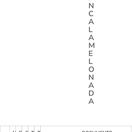
N
C
A
L
A
M
E
L
O
N
A
D
A