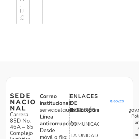
.
U
.C
SEDE
Correo
ENLACES
NACIO
institucional:
DE
NAL
servicioalciudadano@unidadvictimas.gov.
INTERÉS
Carrera
Pol
Línea
85D No.
pr
anticorrupción:
COMUNICACIONES
46A – 65
Desde
Complejo
pr
LA UNIDAD
móvil o fijo: