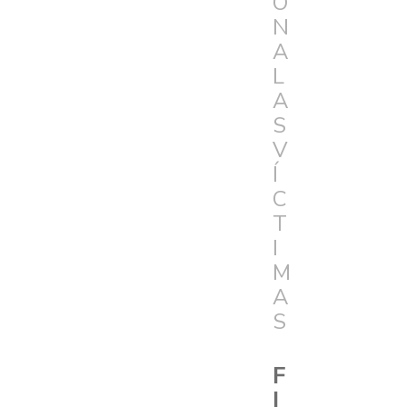
Ó
N
A
L
A
S
V
Í
C
T
I
M
A
S
F
I