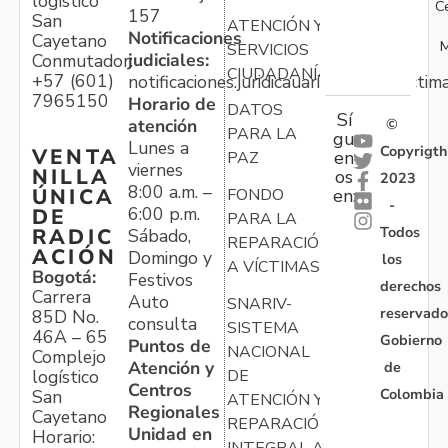
logístico
C
157
San
ATENCIÓN Y
Notificaciones
Cayetano
M
SERVICIOS
judiciales:
Conmutador:
CIUDADANÍA
+57 (601)
notificaciones.juridicauariv@unidadvictim
7965150
Horario de
DATOS
Sí
atención
©
PARA LA
gu
Lunes a
Copyrigth
VENTA
en
PAZ
viernes
NILLA
os
2023
8:00 a.m. –
ÚNICA
FONDO
en:
-
6:00 p.m.
DE
PARA LA
Todos
RADIC
Sábado,
REPARACIÓN
ACIÓN
Domingo y
los
A VÍCTIMAS
Bogotá:
Festivos
derechos
Carrera
Auto
SNARIV-
reservado
85D No.
consulta
SISTEMA
46A – 65
Gobierno
Puntos de
NACIONAL
Complejo
Atención y
de
logístico
DE
Centros
Colombia
San
ATENCIÓN Y
Regionales
Cayetano
REPARACIÓN
Unidad en
Horario:
INTEGRAL A